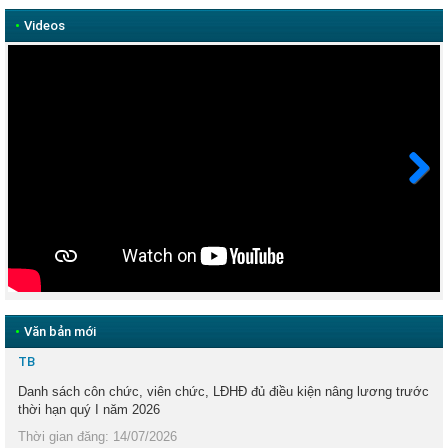
•
Videos
Next
•
Văn bản mới
TB
Danh sách côn chức, viên chức, LĐHĐ đủ điều kiện nâng lương trước
thời hạn quý I năm 2026
Thời gian đăng: 14/07/2026