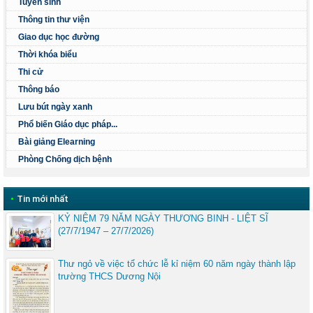
Tuyển sinh
Thông tin thư viện
Giao dục học đường
Thời khóa biểu
Thi cử
Thông báo
Lưu bút ngày xanh
Phổ biến Giáo dục pháp...
Bài giảng Elearning
Phòng Chống dịch bệnh
•
Tin mới nhất
KỶ NIỆM 79 NĂM NGÀY THƯƠNG BINH - LIỆT SĨ
(27/7/1947 – 27/7/2026)
Thư ngỏ về việc tổ chức lễ kỉ niệm 60 năm ngày thành lập
trường THCS Dương Nội