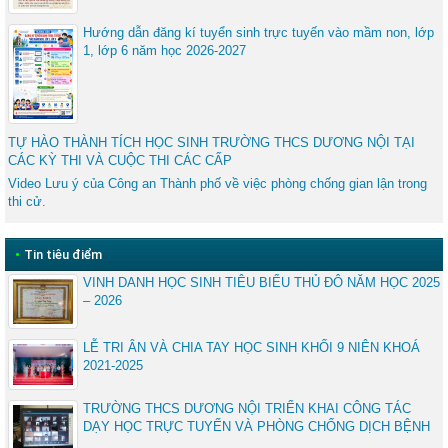
Hướng dẫn đăng kí tuyển sinh trực tuyến vào mầm non, lớp
1, lớp 6 năm học 2026-2027
TỰ HÀO THÀNH TÍCH HỌC SINH TRƯỜNG THCS DƯƠNG NỘI TẠI
CÁC KỲ THI VÀ CUỘC THI CÁC CẤP
Video Lưu ý của Công an Thành phố về việc phòng chống gian lận trong
thi cử.
•
Tin tiêu điểm
VINH DANH HỌC SINH TIÊU BIỂU THỦ ĐÔ NĂM HỌC 2025
– 2026
LỄ TRI ÂN VÀ CHIA TAY HỌC SINH KHỐI 9 NIÊN KHOÁ
2021-2025
TRƯỜNG THCS DƯƠNG NỘI TRIỂN KHAI CÔNG TÁC
DẠY HỌC TRỰC TUYẾN VÀ PHÒNG CHỐNG DỊCH BỆNH