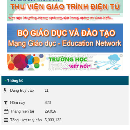
•
Thống kê
Đang truy cập
11
823
Hôm nay
Tháng hiện tại
29,016
Tổng lượt truy cập
5,333,132