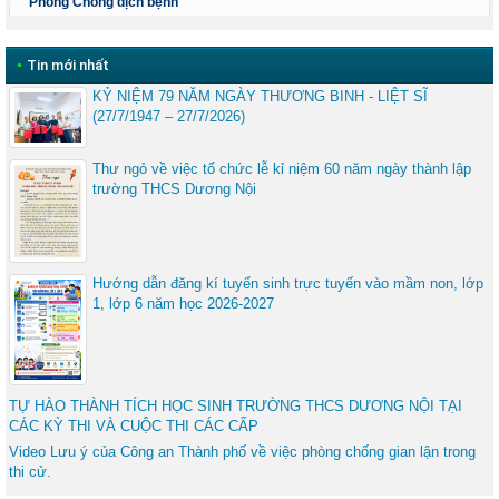
Phòng Chống dịch bệnh
•
Tin mới nhất
KỶ NIỆM 79 NĂM NGÀY THƯƠNG BINH - LIỆT SĨ
(27/7/1947 – 27/7/2026)
Thư ngỏ về việc tổ chức lễ kỉ niệm 60 năm ngày thành lập
trường THCS Dương Nội
Hướng dẫn đăng kí tuyển sinh trực tuyến vào mầm non, lớp
1, lớp 6 năm học 2026-2027
TỰ HÀO THÀNH TÍCH HỌC SINH TRƯỜNG THCS DƯƠNG NỘI TẠI
CÁC KỲ THI VÀ CUỘC THI CÁC CẤP
Video Lưu ý của Công an Thành phố về việc phòng chống gian lận trong
thi cử.