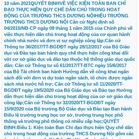
10 năm 2021QUYẾT ĐỊNHVỀ VIỆC KIỆN TOÀN BAN CHỈ
ĐẠO THỰC HIỆN QUY CHẾ DÂN CHỦ TRONG HOẠT
ĐỘNG CỦA TRƯỜNG THCS DƯƠNG NỘIHIỆU TRƯỞNG
TRƯỜNG THCS DƯƠNG NỘI Căn cứ Nghị định số
04/2015/NĐ-CP ngày 09 tháng 1 năm 2015 của Chính phủ về
việc thực hiện dân chủ trong hoạt động của cơ quan hành
chính nhà nước và đơn vị sự nghiệp công lập;Căn cứ
Thông tư 36/2017/TT-BGDĐT ngày 28/12/2017 của Bộ Giáo
dục và Đào tạo ban hành quy chế thực hiện công khai đối
với cơ sở giáo dục và đào tạo thuộc hệ thống giáo dục quốc
dân; Căn cứ Thông tư số 61/2017/TT-BTC ngày 15/6/2017
của Bộ Tài chính ban hành Hướng dẫn về công khai ngân
sách đối với đơn vị dự toán ngân sách, tổ chức được ngân
sách nhà nước hỗ trợ; Căn cứ Thông tư số 11/2020/TT-
BGDĐT ngày 19/5/2020 của Bộ Giáo dục và Đào tạo Hướng
dẫn thực hiện dân chủ trong hoạt động của cơ sở giáo dục
công lập;Căn cứ Thông tư 32/2020/TT-BGDĐT ngày
15/9/2020 của Bộ trưởng Bộ Giáo dục và Đào tạo Ban hành
Điều lệ trường trung học cơ sở, trường trung học phổ
thông và trường phổ thông có nhiều cấp học;QUYẾT
ĐỊNH:Điều 1: Kiện toàn Ban Chỉ đạo thực hiện Quy chế dân
chủ trong hoạt động của trường THCS Dương Nội gồm các