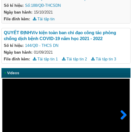
Số kí hiệu:
Số:188/QĐ-THCSDN
Ngày ban hành:
15/10/2021
File đính kèm:
Tải tập tin
QUYẾT ĐỊNHV/v kiện toàn ban chỉ đạo công tác phòng
chống dịch bệnh COVID-19 năm học 2021 - 2022
Số kí hiệu:
144/QĐ - THCS DN
Ngày ban hành:
01/09/2021
File đính kèm:
Tải tập tin 1
Tải tập tin 2
Tải tập tin 3
•
Videos
Next