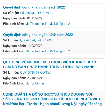
Quyết định công khai ngân sách 2022
Số kí hiệu:
Số 285/QĐ-THCSDN
Ngày ban hành:
01/11/2022
File đính kèm:
Tải tập tin 1
Tải tập tin 2
Quyết định công khai ngân sách năm 2022
Số kí hiệu:
QĐ số 42/QĐ-THCSDN
Ngày ban hành:
11/03/2022
File đính kèm:
Tải tập tin 1
Tải tập tin 2
QUY ĐỊNH VỀ NHỮNG ĐIỀU ĐẢNG VIÊN KHÔNG ĐƯỢC
LÀM DO BAN CHẤP HÀNH TRUNG ƯƠNG BAN HÀNH
Số kí hiệu:
QUY ĐỊNH 37-QĐ/TW
Ngày ban hành:
25/10/2021
File đính kèm:
Tải tập tin
UBND QUẬN HÀ ĐÔNGTRƯỜNG THCS DƯƠNG NỘI
Số:188/QĐ-THCSDN CỘNG HÒA XÃ HỘI CHỦ NGHĨA VIỆT
NAMĐộc lập - Tự do - Hạnh phúcDương Nội, ngày 07 tháng