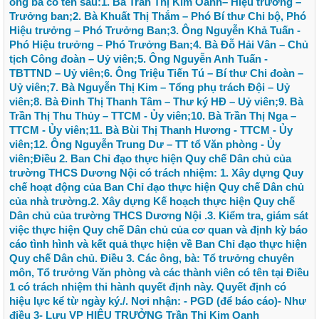
ông bà có tên sau:1. Bà Trần Thị Kim Oanh– Hiệu trưởng –
Trưởng ban;2. Bà Khuất Thị Thắm – Phó Bí thư Chi bộ, Phó
Hiệu trưởng – Phó Trưởng Ban;3. Ông Nguyễn Khả Tuấn -
Phó Hiệu trưởng – Phó Trưởng Ban;4. Bà Đỗ Hải Vân – Chủ
tịch Công đoàn – Uỷ viên;5. Ông Nguyễn Anh Tuấn -
TBTTND – Uỷ viên;6. Ông Triệu Tiến Tú – Bí thư Chi đoàn –
Uỷ viên;7. Bà Nguyễn Thị Kim – Tổng phụ trách Đội – Uỷ
viên;8. Bà Đinh Thị Thanh Tâm – Thư ký HĐ – Uỷ viên;9. Bà
Trần Thị Thu Thủy – TTCM - Ủy viên;10. Bà Trần Thị Nga –
TTCM - Ủy viên;11. Bà Bùi Thị Thanh Hương - TTCM - Ủy
viên;12. Ông Nguyễn Trung Dư – TT tổ Văn phòng - Ủy
viên;Điều 2. Ban Chỉ đạo thực hiện Quy chế Dân chủ của
trường THCS Dương Nội có trách nhiệm: 1. Xây dựng Quy
chế hoạt động của Ban Chỉ đạo thực hiện Quy chế Dân chủ
của nhà trường.2. Xây dựng Kế hoạch thực hiện Quy chế
Dân chủ của trường THCS Dương Nội .3. Kiểm tra, giám sát
việc thực hiện Quy chế Dân chủ của cơ quan và định kỳ báo
cáo tình hình và kết quả thực hiện về Ban Chỉ đạo thực hiện
Quy chế Dân chủ. Điều 3. Các ông, bà: Tổ trưởng chuyên
môn, Tổ trưởng Văn phòng và các thành viên có tên tại Điều
1 có trách nhiệm thi hành quyết định này. Quyết định có
hiệu lực kể từ ngày ký./. Nơi nhận: - PGD (để báo cáo)- Như
điều 3- Lưu VP HIỆU TRƯỞNG Trần Thị Kim Oanh