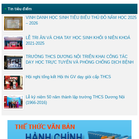
•
Tin tiêu điểm
VINH DANH HỌC SINH TIÊU BIỂU THỦ ĐÔ NĂM HỌC 2025
– 2026
LỄ TRI ÂN VÀ CHIA TAY HỌC SINH KHỐI 9 NIÊN KHOÁ
2021-2025
TRƯỜNG THCS DƯƠNG NỘI TRIỂN KHAI CÔNG TÁC
DẠY HỌC TRỰC TUYẾN VÀ PHÒNG CHỐNG DỊCH BỆNH
Hội nghị tổng kết Hội thi GV dạy giỏi cấp THCS
Lễ kỷ niệm 50 năm thành lập trường THCS Dương Nội
(1966-2016)