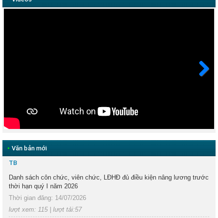
Next
•
Văn bản mới
TB
Danh sách côn chức, viên chức, LĐHĐ đủ điều kiện nâng lương trước
thời hạn quý I năm 2026
Thời gian đăng: 14/07/2026
lượt xem: 115 | lượt tải:57