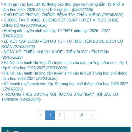
Kính gửi các bậc CMHS thông báo thời gian và hướng dẫn HS Khối 9
năm học 2025-2026 đăng kí thử nghiệm.
(03/04/2026)
CHỦ ĐỘNG PHÒNG, CHỐNG BỆNH TAY CHÂN MIỆNG
(03/04/2026)
CHUNG TAY PHÒNG, CHỐNG SỐT XUẤT HUYẾT VÌ SỨC KHỎE
CỘNG ĐỒNG
(03/04/2026)
Hướng dẫn tuyển sinh vào lớp 10 THPT năm học 2026 - 2027.
(30/03/2026)
LỄ KẾT NẠP ĐOÀN VIÊN ƯU TÚ – TỰ HÀO TIẾN BƯỚC DƯỚI CỜ
ĐOÀN
(27/03/2026)
NGÀY HỘI THIẾU NHI VUI KHỎE - TIẾN BƯỚC LÊN ĐOÀN
(25/03/2026)
Hà Nội ban hành Hướng dẫn tuyển sinh vào các trường mầm non, lớp 1,
lớp 6 năm học 2026-2027
(25/03/2026)
Hà Nội ban hành Hướng dẫn tuyển sinh vào lớp 10 Trung học phổ thông
năm học 2026-2027
(25/03/2026)
Kế hoạch tuyển sinh vào lớp 10 trung học phổ thông năm học 2026-2027
(17/03/2026)
TRƯỜNG THCS DƯƠNG NỘI HƯỞNG ỨNG NGÀY HỘI BẦU CỬ
15/3/2026
(14/03/2026)
«
1
2
...
18
»
•
Videos