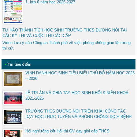
1, lớp 6 năm học 2026-2027
TỰ HÀO THÀNH TÍCH HỌC SINH TRƯỜNG THCS DƯƠNG NỘI TẠI
CÁC KỲ THI VÀ CUỘC THI CÁC CẤP
Video Lưu ý của Công an Thành phố về việc phòng chống gian lận trong
thi cử.
•
Tin tiêu điểm
VINH DANH HỌC SINH TIÊU BIỂU THỦ ĐÔ NĂM HỌC 2025
– 2026
LỄ TRI ÂN VÀ CHIA TAY HỌC SINH KHỐI 9 NIÊN KHOÁ
2021-2025
TRƯỜNG THCS DƯƠNG NỘI TRIỂN KHAI CÔNG TÁC
DẠY HỌC TRỰC TUYẾN VÀ PHÒNG CHỐNG DỊCH BỆNH
Hội nghị tổng kết Hội thi GV dạy giỏi cấp THCS