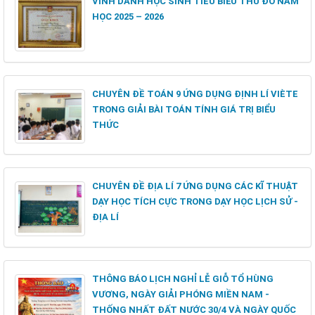
VINH DANH HỌC SINH TIÊU BIỂU THỦ ĐÔ NĂM
HỌC 2025 – 2026
CHUYÊN ĐỀ TOÁN 9 ỨNG DỤNG ĐỊNH LÍ VIÈTE
TRONG GIẢI BÀI TOÁN TÍNH GIÁ TRỊ BIỂU
THỨC
CHUYÊN ĐỀ ĐỊA LÍ 7 ỨNG DỤNG CÁC KĨ THUẬT
DẠY HỌC TÍCH CỰC TRONG DẠY HỌC LỊCH SỬ -
ĐỊA LÍ
THÔNG BÁO LỊCH NGHỈ LỄ GIỖ TỔ HÙNG
VƯƠNG, NGÀY GIẢI PHÓNG MIỀN NAM -
THỐNG NHẤT ĐẤT NƯỚC 30/4 VÀ NGÀY QUỐC