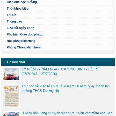
Giao dục học đường
Thời khóa biểu
Thi cử
Thông báo
Lưu bút ngày xanh
Phổ biến Giáo dục pháp...
Bài giảng Elearning
Phòng Chống dịch bệnh
•
Tin mới nhất
KỶ NIỆM 79 NĂM NGÀY THƯƠNG BINH - LIỆT SĨ
(27/7/1947 – 27/7/2026)
Thư ngỏ về việc tổ chức lễ kỉ niệm 60 năm ngày thành lập
trường THCS Dương Nội
Hướng dẫn đăng kí tuyển sinh trực tuyến vào mầm non, lớp