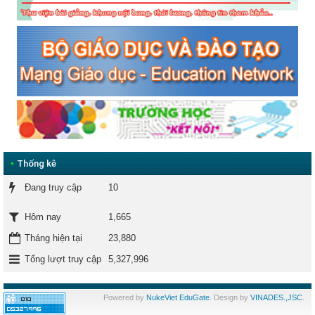
•
Thống kê
Đang truy cập
10
1,665
Hôm nay
Tháng hiện tại
23,880
Tổng lượt truy cập
5,327,996
Powered by
NukeViet EduGate
. Design by
VINADES.,JSC
.