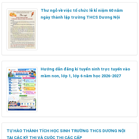
Thư ngỏ về việc tổ chức lễ kỉ niệm 60 năm
ngày thành lập trường THCS Dương Nội
Hướng dẫn đăng kí tuyển sinh trực tuyến vào
mầm non, lớp 1, lớp 6 năm học 2026-2027
TỰ HÀO THÀNH TÍCH HỌC SINH TRƯỜNG THCS DƯƠNG NỘI
TẠI CÁC KỲ THI VÀ CUỘC THI CÁC CẤP