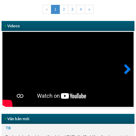
«
1
2
3
4
»
•
Videos
Next
•
Văn bản mới
TB