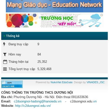
•
Thống kê
Đang truy cập
9
84
Hôm nay
Tháng hiện tại
25,352
Tổng lượt truy cập
5,329,468
Powered by
NukeViet EduGate
. Design by
VINADES.,JSC
.
CỔNG THÔNG TIN TRƯỜNG THCS DƯƠNG NỘI
Địa chỉ:
Phường Dương Nội
- Hà Nội. Điện thoại:0911633636
Email:
c2duongnoi-hadong@hanoiedu.vn
- c2duongnoi.edu
.vn
Website
:
http://c2duongnoi.edu.vn/