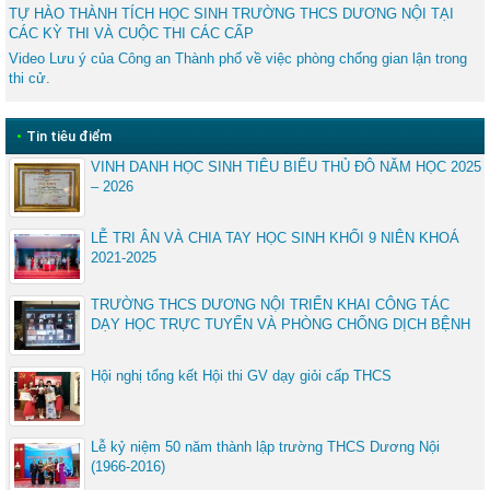
TỰ HÀO THÀNH TÍCH HỌC SINH TRƯỜNG THCS DƯƠNG NỘI TẠI
CÁC KỲ THI VÀ CUỘC THI CÁC CẤP
Video Lưu ý của Công an Thành phố về việc phòng chống gian lận trong
thi cử.
•
Tin tiêu điểm
VINH DANH HỌC SINH TIÊU BIỂU THỦ ĐÔ NĂM HỌC 2025
– 2026
LỄ TRI ÂN VÀ CHIA TAY HỌC SINH KHỐI 9 NIÊN KHOÁ
2021-2025
TRƯỜNG THCS DƯƠNG NỘI TRIỂN KHAI CÔNG TÁC
DẠY HỌC TRỰC TUYẾN VÀ PHÒNG CHỐNG DỊCH BỆNH
Hội nghị tổng kết Hội thi GV dạy giỏi cấp THCS
Lễ kỷ niệm 50 năm thành lập trường THCS Dương Nội
(1966-2016)