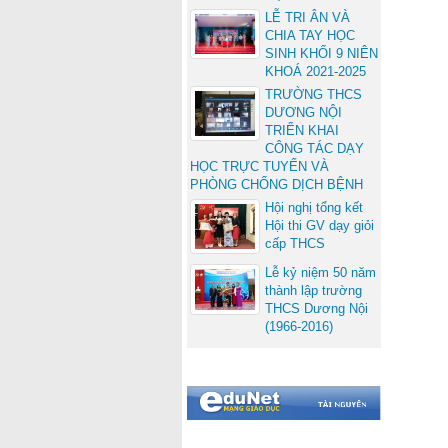
LỄ TRI ÂN VÀ
CHIA TAY HỌC
SINH KHỐI 9 NIÊN
KHOÁ 2021-2025
TRƯỜNG THCS
DƯƠNG NỘI
TRIỂN KHAI
CÔNG TÁC DẠY
HỌC TRỰC TUYẾN VÀ
PHÒNG CHỐNG DỊCH BỆNH
Hội nghị tổng kết
Hội thi GV dạy giỏi
cấp THCS
Lễ kỷ niệm 50 năm
thành lập trường
THCS Dương Nội
(1966-2016)