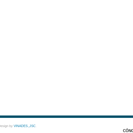
Design by
VINADES.,JSC
.
CỔNG