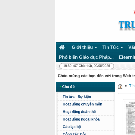
Giới thiệu
Tin Tức
Vă
Phổ biến Giáo dục Pháp...
Elearni
19:30 +07 Chủ nhật, 09/08/2026
Chào mừng các bạn đến với trang Web t
»
Tin
•
Chủ đề
Tin tức - Sự kiện
Hoạt động chuyên môn
Hoạt động đoàn thể
Hoạt động ngoại khóa
Câu lạc bộ
Công Tác Đội