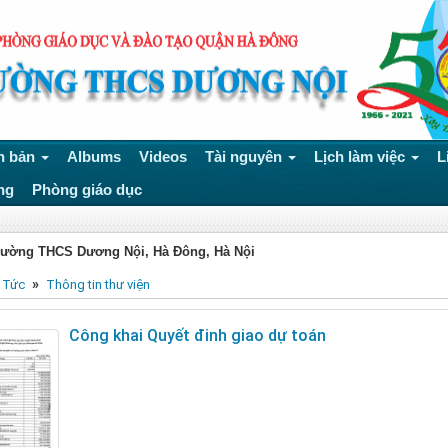
n bản
Albums
Videos
Tài nguyên
Lịch làm việc
L
ng
Phòng giáo dục
rường THCS Dương Nội, Hà Đông, Hà Nội
»
 Tức
Thông tin thư viện
​​Công khai Quyết đinh giao dự toán