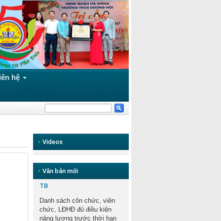
iên hệ
•
Videos
•
Văn bản mới
TB
Danh sách côn chức, viên
chức, LĐHĐ đủ điều kiện
nâng lương trước thời hạn