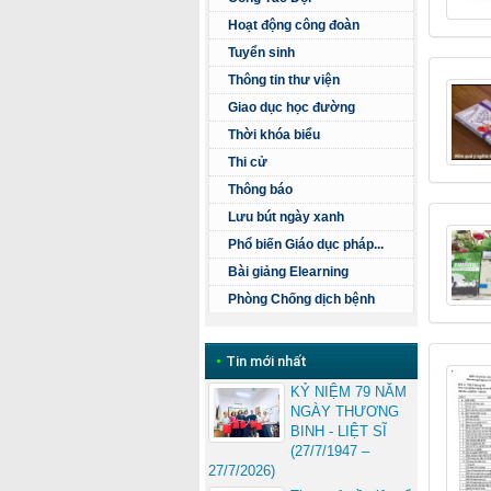
Hoạt động công đoàn
Tuyển sinh
Thông tin thư viện
Giao dục học đường
Thời khóa biểu
Thi cử
Thông báo
Lưu bút ngày xanh
Phổ biến Giáo dục pháp...
Bài giảng Elearning
Phòng Chống dịch bệnh
•
Tin mới nhất
KỶ NIỆM 79 NĂM
NGÀY THƯƠNG
BINH - LIỆT SĨ
(27/7/1947 –
27/7/2026)