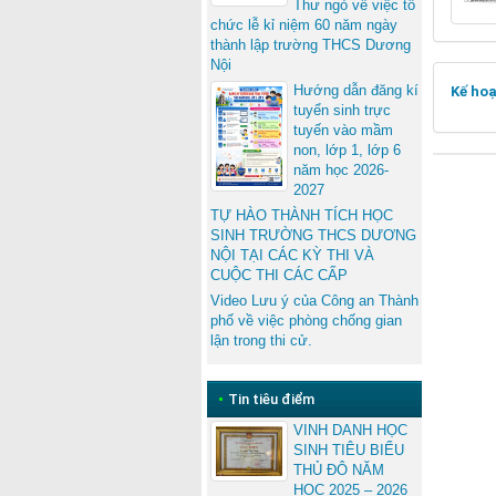
Thư ngỏ về việc tổ
chức lễ kỉ niệm 60 năm ngày
thành lập trường THCS Dương
Nội
Hướng dẫn đăng kí
Kế ho
tuyển sinh trực
tuyến vào mầm
non, lớp 1, lớp 6
năm học 2026-
2027
TỰ HÀO THÀNH TÍCH HỌC
SINH TRƯỜNG THCS DƯƠNG
NỘI TẠI CÁC KỲ THI VÀ
CUỘC THI CÁC CẤP
Video Lưu ý của Công an Thành
phố về việc phòng chống gian
lận trong thi cử.
•
Tin tiêu điểm
VINH DANH HỌC
SINH TIÊU BIỂU
THỦ ĐÔ NĂM
HỌC 2025 – 2026