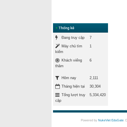
•
Thống kê
Đang truy cập
7
Máy chủ tìm
1
kiếm
Khách viếng
6
thăm
2,111
Hôm nay
Tháng hiện tại
30,304
Tổng lượt truy
5,334,420
cập
Powered by
NukeViet EduGate
. 