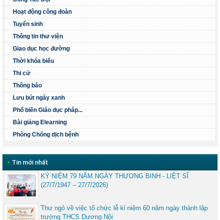
Hoạt động công đoàn
Tuyển sinh
Thông tin thư viện
Giao dục học đường
Thời khóa biểu
Thi cử
Thông báo
Lưu bút ngày xanh
Phổ biến Giáo dục pháp...
Bài giảng Elearning
Phòng Chống dịch bệnh
•
Tin mới nhất
KỶ NIỆM 79 NĂM NGÀY THƯƠNG BINH - LIỆT SĨ
(27/7/1947 – 27/7/2026)
Thư ngỏ về việc tổ chức lễ kỉ niệm 60 năm ngày thành lập
trường THCS Dương Nội