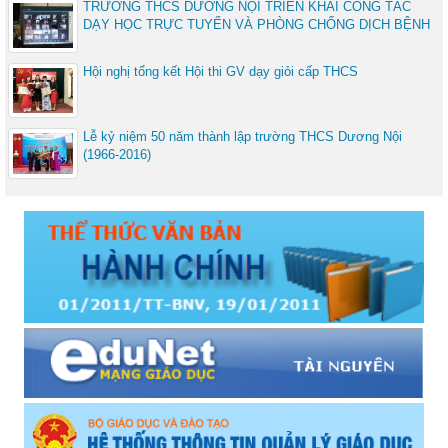
TRƯỜNG THCS DƯƠNG NỘI TRIỂN KHAI CÔNG TÁC
DẠY HỌC TRỰC TUYẾN VÀ PHÒNG CHỐNG DỊCH BỆNH
Hội nghị tổng kết Hội thi GV dạy giỏi cấp THCS
Lễ kỷ niệm 50 năm thành lập trường THCS Dương Nội
(1966-2016)