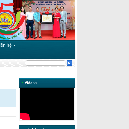
iên hệ
•
Videos