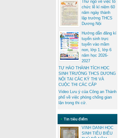
Thư ngỏ về việc tổ
chức lễ kỉ niệm 60
năm ngày thành
lập trường THCS
Dương Nội
Hướng dẫn đăng kí
tuyển sinh trực
tuyến vào mầm
non, lớp 1, lớp 6
năm học 2026-
2027
TỰ HÀO THÀNH TÍCH HỌC
SINH TRƯỜNG THCS DƯƠNG
NỘI TẠI CÁC KỲ THI VÀ
CUỘC THI CÁC CẤP
Video Lưu ý của Công an Thành
phố về việc phòng chống gian
lận trong thi cử.
•
Tin tiêu điểm
VINH DANH HỌC
SINH TIÊU BIỂU