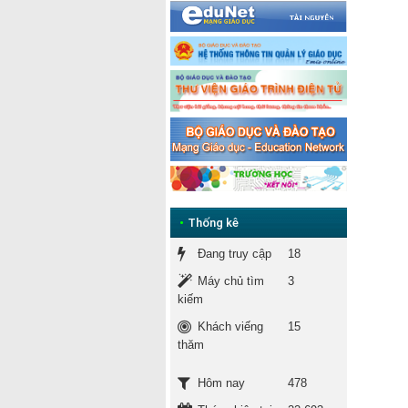
•
Thống kê
Đang truy cập
18
Máy chủ tìm
3
kiếm
Khách viếng
15
thăm
478
Hôm nay