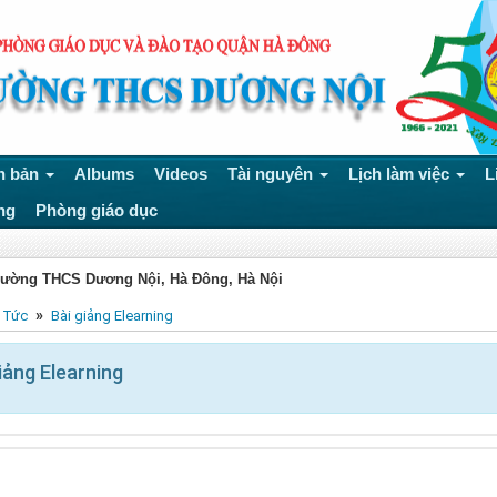
n bản
Albums
Videos
Tài nguyên
Lịch làm việc
L
ng
Phòng giáo dục
rường THCS Dương Nội, Hà Đông, Hà Nội
»
 Tức
Bài giảng Elearning
iảng Elearning