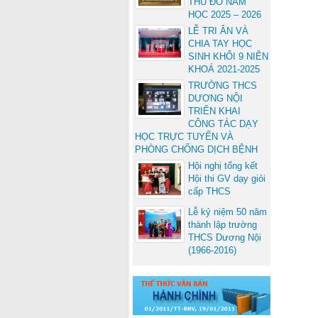
THỦ ĐÔ NĂM
HỌC 2025 – 2026
LỄ TRI ÂN VÀ
CHIA TAY HỌC
SINH KHỐI 9 NIÊN
KHOÁ 2021-2025
TRƯỜNG THCS
DƯƠNG NỘI
TRIỂN KHAI
CÔNG TÁC DẠY
HỌC TRỰC TUYẾN VÀ
PHÒNG CHỐNG DỊCH BỆNH
Hội nghị tổng kết
Hội thi GV dạy giỏi
cấp THCS
Lễ kỷ niệm 50 năm
thành lập trường
THCS Dương Nội
(1966-2016)