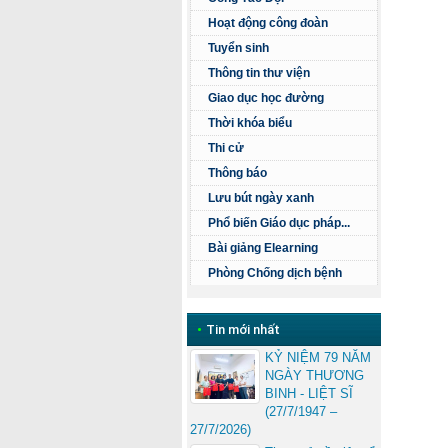
Hoạt động công đoàn
Tuyển sinh
Thông tin thư viện
Giao dục học đường
Thời khóa biểu
Thi cử
Thông báo
Lưu bút ngày xanh
Phổ biến Giáo dục pháp...
Bài giảng Elearning
Phòng Chống dịch bệnh
•
Tin mới nhất
KỶ NIỆM 79 NĂM
NGÀY THƯƠNG
BINH - LIỆT SĨ
(27/7/1947 –
27/7/2026)