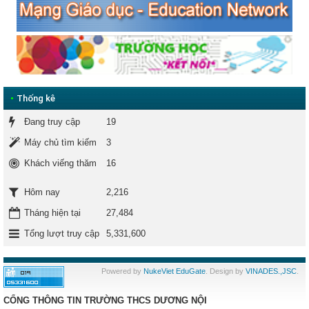
•
Thống kê
Đang truy cập
19
Máy chủ tìm kiếm
3
Khách viếng thăm
16
2,216
Hôm nay
Tháng hiện tại
27,484
Tổng lượt truy cập
5,331,600
Powered by
NukeViet EduGate
. Design by
VINADES.,JSC
.
CỔNG THÔNG TIN TRƯỜNG THCS DƯƠNG NỘI