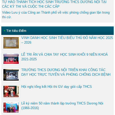
TỰ HÀO THÀNH TÍCH HỌC SINH TRƯỜNG THCS DƯƠNG NỘI TẠI
CÁC KỲ THI VÀ CUỘC THI CÁC CẤP
Video Lưu ý của Công an Thành phố về việc phòng chống gian lận trong
thi cử.
•
Tin tiêu điểm
VINH DANH HỌC SINH TIÊU BIỂU THỦ ĐÔ NĂM HỌC 2025
– 2026
LỄ TRI ÂN VÀ CHIA TAY HỌC SINH KHỐI 9 NIÊN KHOÁ
2021-2025
TRƯỜNG THCS DƯƠNG NỘI TRIỂN KHAI CÔNG TÁC
DẠY HỌC TRỰC TUYẾN VÀ PHÒNG CHỐNG DỊCH BỆNH
Hội nghị tổng kết Hội thi GV dạy giỏi cấp THCS
Lễ kỷ niệm 50 năm thành lập trường THCS Dương Nội
(1966-2016)