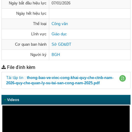
Ngày bắt đầu hiệu lực
07/01/2026
Ngày hết hiệu lực
Thể loại
Công văn
Lĩnh vực
Giáo dục
Cơ quan ban hành
Sở GD&ĐT
Người ký
BGH
File đính kèm
Tải tập tin :
thong-bao-ve-viec-cong-khai-quy-che-ctnb-nam-
2026-quy-che-quan-ly-su-tai-san-cong-nam-2025.pdf
•
Videos