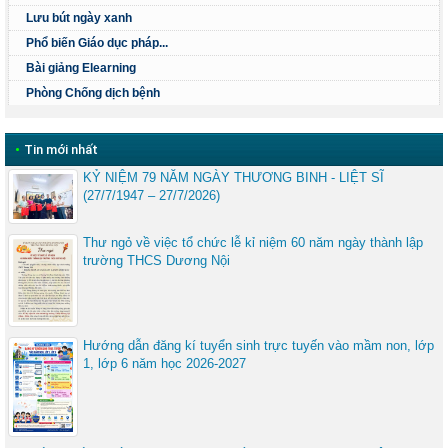
Lưu bút ngày xanh
Phổ biến Giáo dục pháp...
Bài giảng Elearning
Phòng Chống dịch bệnh
•
Tin mới nhất
KỶ NIỆM 79 NĂM NGÀY THƯƠNG BINH - LIỆT SĨ
(27/7/1947 – 27/7/2026)
Thư ngỏ về việc tổ chức lễ kỉ niệm 60 năm ngày thành lập
trường THCS Dương Nội
Hướng dẫn đăng kí tuyển sinh trực tuyến vào mầm non, lớp
1, lớp 6 năm học 2026-2027