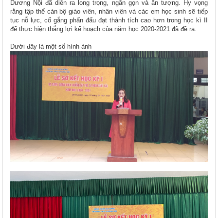
Dương Nội đã diễn ra long trọng, ngắn gọn và ấn tượng. Hy vọng
rằng tập thể cán bộ giáo viên, nhân viên và các em học sinh sẽ tiếp
tục nỗ lực, cố gắng phấn đấu đạt thành tích cao hơn trong học kì II
để thực hiện thắng lợi kế hoạch của năm học 2020-2021 đã đề ra.
Dưới đây là một số hình ảnh