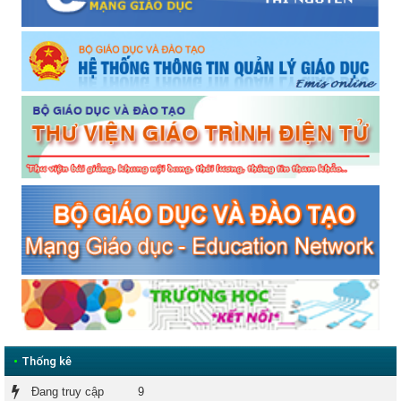
•
Thống kê
Đang truy cập
9