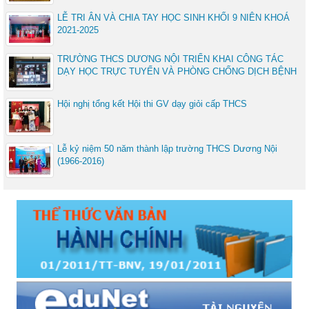
LỄ TRI ÂN VÀ CHIA TAY HỌC SINH KHỐI 9 NIÊN KHOÁ
2021-2025
TRƯỜNG THCS DƯƠNG NỘI TRIỂN KHAI CÔNG TÁC
DẠY HỌC TRỰC TUYẾN VÀ PHÒNG CHỐNG DỊCH BỆNH
Hội nghị tổng kết Hội thi GV dạy giỏi cấp THCS
Lễ kỷ niệm 50 năm thành lập trường THCS Dương Nội
(1966-2016)