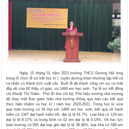
Ngày 15 tháng 01 năm 2021,trường THCS Dương Nội long
trọng tổ chức lễ sơ kết học kì I, tuyên dương khen thưởng tập thể và
cá nhân có thành tích xuất sắc. Buổi lễ đã thành công với sự có mặt
đầy đủ của 60 thầy cô giáo, và 1469 em học sinh. Tại lễ sơ kết đồng
chí Khuất Thị Thắm - Phó Bí thư chi bộ, Phó hiệu trưởng nhà trường
đã thay mặt Ban giám hiện nhà trường thông qua báo cáo kết quả
thực hiện nhiệm vụ học kì I năm học 2020-2021. Trong học kì vừa
qua toàn trường có 34 lớp với 1469 em học sinh, kết quả về hạnh
kiểm có 1347 đạt hạnh kiểm tốt, đạt tỷ lệ 91.7%; Loại khá có 120 em
đạt tỷ lệ 8.17% và trung bình có 02 em đạt tỷ lệ 0.14%. Về học lực
toàn trường có 565 đạt loại giỏi đạt tỷ lệ 38.46%, loại khá có 599 em