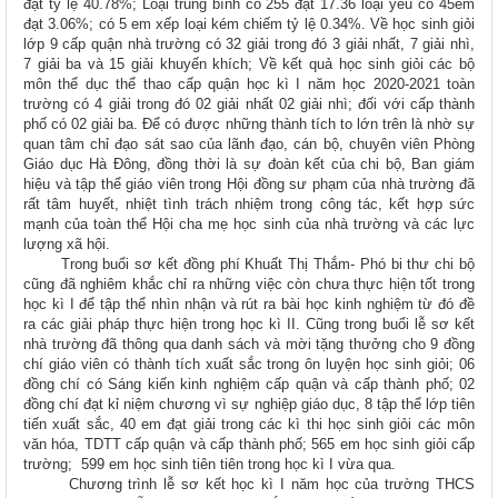
đạt tỷ lệ 40.78%; Loại trung bình có 255 đạt 17.36 loại yếu có 45em
đạt 3.06%; có 5 em xếp loại kém chiếm tỷ lệ 0.34%. Về học sinh giỏi
lớp 9 cấp quận nhà trường có 32 giải trong đó 3 giải nhất, 7 giải nhì,
7 giải ba và 15 giải khuyến khích; Về kết quả học sinh giỏi các bộ
môn thể dục thể thao cấp quận học kì I năm học 2020-2021 toàn
trường có 4 giải trong đó 02 giải nhất 02 giải nhì; đối với cấp thành
phố có 02 giải ba. Để có được những thành tích to lớn trên là nhờ sự
quan tâm chỉ đạo sát sao của lãnh đạo, cán bộ, chuyên viên Phòng
Giáo dục Hà Đông, đồng thời là sự đoàn kết của chi bộ, Ban giám
hiệu và tập thể giáo viên trong Hội đồng sư phạm của nhà trường đã
rất tâm huyết, nhiệt tình trách nhiệm trong công tác, kết hợp sức
mạnh của toàn thể Hội cha mẹ học sinh của nhà trường và các lực
lượng xã hội.
Trong buổi sơ kết đồng phí Khuất Thị Thắm- Phó bi thư chi bộ
cũng đã nghiêm khắc chỉ ra những việc còn chưa thực hiện tốt trong
học kì I để tập thể nhìn nhận và rút ra bài học kinh nghiệm từ đó đề
ra các giải pháp thực hiện trong học kì II. Cũng trong buổi lễ sơ kết
nhà trường đã thông qua danh sách và mời tặng thưởng cho 9 đồng
chí giáo viên có thành tích xuất sắc trong ôn luyện học sinh giỏi; 06
đồng chí có Sáng kiến kinh nghiệm cấp quận và cấp thành phố; 02
đồng chí đạt kỉ niệm chương vì sự nghiệp giáo dục, 8 tập thể lớp tiên
tiến xuất sắc, 40 em đạt giải trong các kì thi học sinh giỏi các môn
văn hóa, TDTT cấp quận và cấp thành phố; 565 em học sinh giỏi cấp
trường; 599 em học sinh tiên tiên trong học kì I vừa qua.
Chương trình lễ sơ kết học kì I năm học của trường THCS