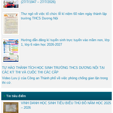
(27/7/1947 – 27/7/2026)
Thư ngỏ về việc tổ chức lễ kỉ niệm 60 năm ngày thành lập
trường THCS Dương Nội
Hướng dẫn đăng kí tuyển sinh trực tuyến vào mầm non, lớp
1, lớp 6 năm học 2026-2027
TỰ HÀO THÀNH TÍCH HỌC SINH TRƯỜNG THCS DƯƠNG NỘI TẠI
CÁC KỲ THI VÀ CUỘC THI CÁC CẤP
Video Lưu ý của Công an Thành phố về việc phòng chống gian lận trong
thi cử.
•
Tin tiêu điểm
VINH DANH HỌC SINH TIÊU BIỂU THỦ ĐÔ NĂM HỌC 2025
– 2026