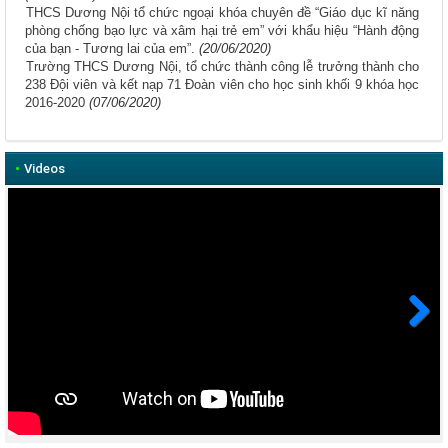
THCS Dương Nội tổ chức ngoại khóa chuyên đề “Giáo dục kĩ năng
phòng chống bạo lực và xâm hại trẻ em” với khẩu hiệu “Hành động
của bạn - Tương lai của em”.
(20/06/2020)
Trường THCS Dương Nội, tổ chức thành công lễ trưởng thành cho
238 Đội viên và kết nạp 71 Đoàn viên cho học sinh khối 9 khóa học
2016-2020
(07/06/2020)
•
Videos
Next