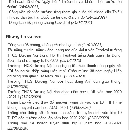
Kê hoạch tổ chức Ngày Hội " Thiếu nhi vui khỏe - Tiến bước lên
Đoàn"
(24/02/2021)
Công văn về việc hưởng ứng tham gia cuộc thi Video clip Thiếu
nhi các dân tộc hát Quốc ca tại các địa chỉ đỏ
(24/02/2021)
Đồng Dao 5K phòng chống Covid 19
(24/02/2021)
Những tin cũ hơn
Công văn 08 phòng, chống rét cho học sinh
(11/01/2021)
Tài năng, tự tin, năng động, sáng tạo của đội tuyển Festival trường
THCS Dương Nội trong Hội thi Festival tiếng Anh quận Hà Đông,
được tổ chức ngày 9/12/2020.
(09/12/2020)
Trường THCS Dương Nội long trọng tổ chức thành công ngày hội
"Tri ân người thắp sáng ước mơ" Chào mừng 38 năm ngày Hiến
chương nhà giáo Việt Nam 20/11
(25/11/2020)
Trường THCS Dương Nội với hoạt động An toàn giao thông!
(21/09/2020)
Trường THCS Dương Nội đón chào năm học mới! Năm học 2020
-2021 !
(21/09/2020)
Thông báo về việc thay đổi nguyện vọng thi vào lớp 10 THPT (hệ
không chuyên) năm học 2020 - 2021
(23/06/2020)
Thông báo thống kê số học sinh đăng kí tuyển sinh vào lớp 10
THPT các trường công lập năm học 2020-2021
(23/06/2020)
Thông báo Kế hoạch tuyển sinh lớp 6 năm học 2020-2021
(22/06/2020)