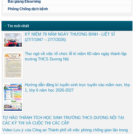
Bài giảng Elearning
Phòng Chống dịch bệnh
•
Tin mới nhất
KỶ NIỆM 79 NĂM NGÀY THƯƠNG BINH - LIỆT SĨ
(27/7/1947 – 27/7/2026)
Thư ngỏ về việc tổ chức lễ kỉ niệm 60 năm ngày thành lập
trường THCS Dương Nội
Hướng dẫn đăng kí tuyển sinh trực tuyến vào mầm non, lớp
1, lớp 6 năm học 2026-2027
TỰ HÀO THÀNH TÍCH HỌC SINH TRƯỜNG THCS DƯƠNG NỘI TẠI
CÁC KỲ THI VÀ CUỘC THI CÁC CẤP
Video Lưu ý của Công an Thành phố về việc phòng chống gian lận trong