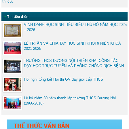
thi cử.
•
Tin tiêu điểm
VINH DANH HỌC SINH TIÊU BIỂU THỦ ĐÔ NĂM HỌC 2025
– 2026
LỄ TRI ÂN VÀ CHIA TAY HỌC SINH KHỐI 9 NIÊN KHOÁ
2021-2025
TRƯỜNG THCS DƯƠNG NỘI TRIỂN KHAI CÔNG TÁC
DẠY HỌC TRỰC TUYẾN VÀ PHÒNG CHỐNG DỊCH BỆNH
Hội nghị tổng kết Hội thi GV dạy giỏi cấp THCS
Lễ kỷ niệm 50 năm thành lập trường THCS Dương Nội
(1966-2016)