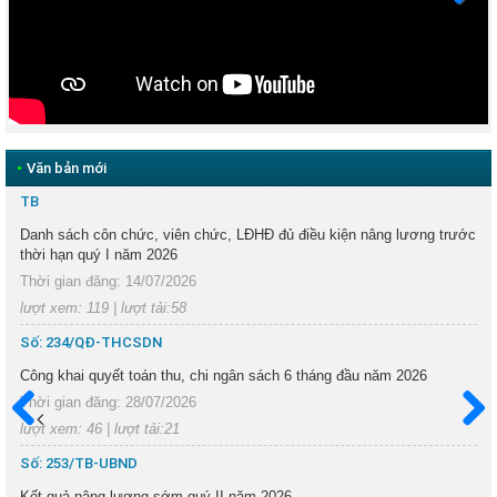
Next
•
Văn bản mới
TB
Danh sách côn chức, viên chức, LĐHĐ đủ điều kiện nâng lương trước
thời hạn quý I năm 2026
Thời gian đăng: 14/07/2026
lượt xem: 119 | lượt tải:58
Số: 234/QĐ-THCSDN
Công khai quyết toán thu, chi ngân sách 6 tháng đầu năm 2026
Thời gian đăng: 28/07/2026
lượt xem: 46 | lượt tải:21
Trước
Sau
Số: 253/TB-UBND
Kết quả nâng lương sớm quý II năm 2026