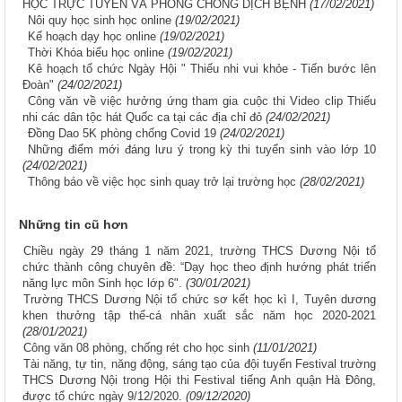
HỌC TRỰC TUYẾN VÀ PHÒNG CHỐNG DỊCH BỆNH
(17/02/2021)
Nôi quy học sinh học online
(19/02/2021)
Kế hoạch dạy học online
(19/02/2021)
Thời Khóa biểu học online
(19/02/2021)
Kê hoạch tổ chức Ngày Hội " Thiếu nhi vui khỏe - Tiến bước lên
Đoàn"
(24/02/2021)
Công văn về việc hưởng ứng tham gia cuộc thi Video clip Thiếu
nhi các dân tộc hát Quốc ca tại các địa chỉ đỏ
(24/02/2021)
Đồng Dao 5K phòng chống Covid 19
(24/02/2021)
Những điểm mới đáng lưu ý trong kỳ thi tuyển sinh vào lớp 10
(24/02/2021)
Thông báo về việc học sinh quay trở lại trường học
(28/02/2021)
Những tin cũ hơn
Chiều ngày 29 tháng 1 năm 2021, trường THCS Dương Nội tổ
chức thành công chuyên đề: “Dạy học theo định hướng phát triển
năng lực môn Sinh học lớp 6".
(30/01/2021)
Trường THCS Dương Nội tổ chức sơ kết học kì I, Tuyên dương
khen thưởng tập thể-cá nhân xuất sắc năm học 2020-2021
(28/01/2021)
Công văn 08 phòng, chống rét cho học sinh
(11/01/2021)
Tài năng, tự tin, năng động, sáng tạo của đội tuyển Festival trường
THCS Dương Nội trong Hội thi Festival tiếng Anh quận Hà Đông,
được tổ chức ngày 9/12/2020.
(09/12/2020)