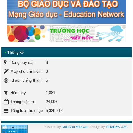
•
Thống kê
Đang truy cập
8
Máy chủ tìm kiếm
3
Khách viếng thăm
5
1,881
Hôm nay
Tháng hiện tại
24,096
Tổng lượt truy cập
5,328,212
Powered by
NukeViet EduGate
. Design by
VINADES.,JSC
.