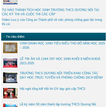
TỰ HÀO THÀNH TÍCH HỌC SINH TRƯỜNG THCS DƯƠNG NỘI TẠI
CÁC KỲ THI VÀ CUỘC THI CÁC CẤP
Video Lưu ý của Công an Thành phố về việc phòng chống gian lận trong
thi cử.
•
Tin tiêu điểm
VINH DANH HỌC SINH TIÊU BIỂU THỦ ĐÔ NĂM HỌC 2025
– 2026
LỄ TRI ÂN VÀ CHIA TAY HỌC SINH KHỐI 9 NIÊN KHOÁ
2021-2025
TRƯỜNG THCS DƯƠNG NỘI TRIỂN KHAI CÔNG TÁC
DẠY HỌC TRỰC TUYẾN VÀ PHÒNG CHỐNG DỊCH BỆNH
Hội nghị tổng kết Hội thi GV dạy giỏi cấp THCS
Lễ kỷ niệm 50 năm thành lập trường THCS Dương Nội