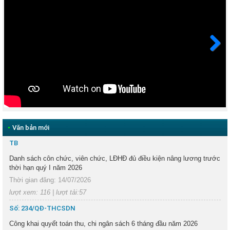
Next
•
Văn bản mới
TB
Danh sách côn chức, viên chức, LĐHĐ đủ điều kiện nâng lương trước
thời hạn quý I năm 2026
Thời gian đăng: 14/07/2026
lượt xem: 116 | lượt tải:57
Số: 234/QĐ-THCSDN
Công khai quyết toán thu, chi ngân sách 6 tháng đầu năm 2026