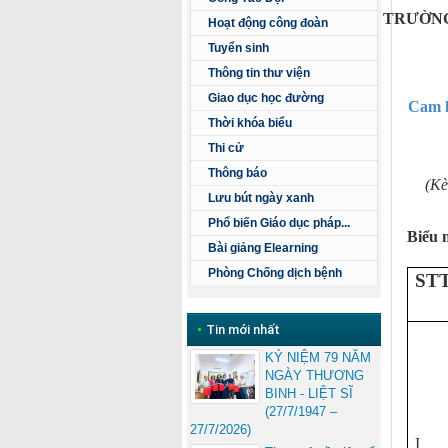
TRƯỜNG
Hoạt động công đoàn
Tuyển sinh
Thông tin thư viện
Giao dục học đường
Cam k
Thời khóa biểu
Thi cử
Thông báo
(Kè
Lưu bút ngày xanh
Phổ biến Giáo dục pháp...
Biểu 
Bài giảng Elearning
Phòng Chống dịch bệnh
ST
•
Tin mới nhất
KỶ NIỆM 79 NĂM
NGÀY THƯƠNG
BINH - LIỆT SĨ
(27/7/1947 –
27/7/2026)
I