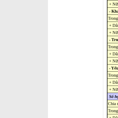
+ Nữ 
- Kh
Trong
+ Dân
+ Nữ 
- Tr
Trong
+ Dân
+ Nữ 
- Yế
Trong
+ Dân
+ Nữ 
Số họ
Chia 
Trong
+ Dân