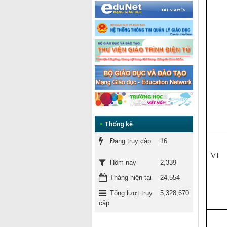
•
Thống kê
Đang truy cập
16
VI
2,339
Hôm nay
Tháng hiện tại
24,554
Tổng lượt truy
5,328,670
cập