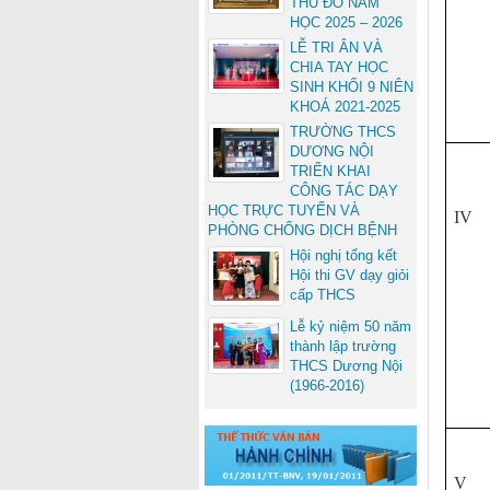
THỦ ĐÔ NĂM
HỌC 2025 – 2026
LỄ TRI ÂN VÀ
CHIA TAY HỌC
SINH KHỐI 9 NIÊN
KHOÁ 2021-2025
TRƯỜNG THCS
DƯƠNG NỘI
TRIỂN KHAI
CÔNG TÁC DẠY
HỌC TRỰC TUYẾN VÀ
IV
PHÒNG CHỐNG DỊCH BỆNH
Hội nghị tổng kết
Hội thi GV dạy giỏi
cấp THCS
Lễ kỷ niệm 50 năm
thành lập trường
THCS Dương Nội
(1966-2016)
V