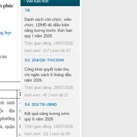
•
Văn bản mới
 phúc
TB
Danh sách côn chức, viên
chức, LĐHĐ đủ điều kiện
nâng lương trước thời hạn
ng học
quý I năm 2026
Thời gian đăng: 14/07/2026
lượt xem: 117 | lượt tải:57
 của
Số: 234/QĐ-THCSDN
Công khai quyết toán thu,
chi ngân sách 6 tháng đầu
năm 2026
Thời gian đăng: 28/07/2026
Lớp 9
lượt xem: 45 | lượt tải:21
nh sinh
- Học sinh sinh
Số: 253/TB-UBND
ộc địa
sống thuộc địa
Kết quả nâng lương sớm
hường
bàn phường
quý II năm 2026
i, quận
Dương Nội,
Thời gian đăng: 14/07/2026
lượt xem: 111 | lượt tải:60
quận Hà Đông