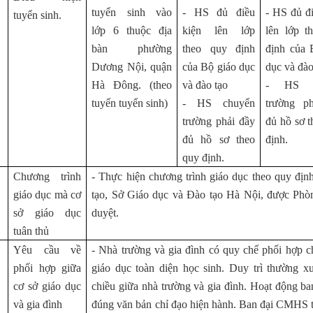
tuyển sinh vào
- HS đủ điều
- HS đủ đ
tuyển sinh.
lớp 6 thuộc địa
kiện lên lớp
lên lớp t
bàn phường
theo quy định
định của 
Dương Nội, quận
của Bộ giáo dục
dục và đào
Hà Đông. (theo
và đào tạo
- HS c
tuyến tuyển sinh)
- HS chuyển
trường p
trường phải đầy
đủ hồ sơ 
đủ hồ sơ theo
định.
quy định.
Chương trình
- Thực hiện chương trình giáo dục theo quy đị
giáo dục mà cơ
tạo, Sở Giáo dục và Đào tạo Hà Nội, được 
sở giáo dục
duyệt.
tuân thủ
Yêu cầu về
- Nhà trường và gia đình có quy chế phối hợp ch
phối hợp giữa
giáo dục toàn diện học sinh. Duy trì thường xu
cơ sở giáo dục
chiều giữa nhà trường và gia đình. Hoạt động ba
và gia đình
đúng văn bản chỉ đạo hiện hành. Ban đại CMHS t