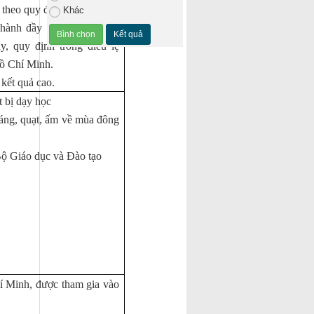
 theo quy định.
Khác
 hành đầy đủ nội quy nhà
y, quy định trong điều lệ
Hồ Chí Minh.
 kết quả cao.
t bị dạy học
sáng, quạt, ấm về mùa đông
 Bộ Giáo dục và Đào tạo
í Minh, được tham gia vào