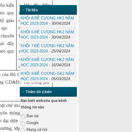
iều kiện
- HS đủ điều
•
Tài liệu
heo quy
kiện lên lớp theo
KHỐI 8-ĐỀ CƯƠNG HK2 NĂM
Bộ giáo
quy định của Bộ
HỌC 2023-2024
-
30/04/2024
 tạo
Giáo dục và
KHỐI 6-ĐỀ CƯƠNG HK2 NĂM
huyển
Đào tạo
HỌC 2023-2024
-
30/04/2024
hải đầy
- HS chuyển
KHỐI 7-ĐỀ CƯƠNG HK2 NĂM
theo quy
trường phải đầy
HỌC 2023-2024
-
25/04/2024
đủ hồ sơ theo
KHỐI 9-ĐỀ CƯƠNG HK2 NĂM
HỌC 2023-2024
-
16/04/2024
quy định.
KHỐI 9-ĐỀ CƯƠNG GK2 NĂM
nh của Bộ Giáo dục và Đào
HỌC 2023-2024
-
05/03/2024
Phòng GD&ĐT Hà Đông phê
•
Thăm dò ý kiến
Bạn biết website qua kênh
ặt chẽ trong việc quản lý,
thông tin nào
yên thông tin liên lạc hai
Bạn bè
n đại diện cha mẹ học sinh
Google
rường, lớp họp 3 lần/ năm.
Mạng xã hội