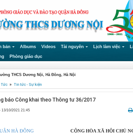
n bản
Albums
Videos
Tài nguyên
Lịch làm việc
L
ng
Phòng giáo dục
rường THCS Dương Nội, Hà Đông, Hà Nội
»
 Tức
Tin tức - Sự kiện
g báo Công khai theo Thông tư 36/2017
- 13/10/2021 21:45
UẬN HÀ ĐÔNG
CỘNG HÒA XÃ HỘI CHỦ N