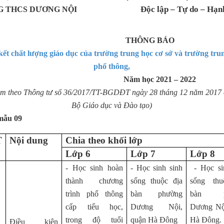
Độc lập – Tự do – Hạnh
 THCS DƯƠNG NỘI
THÔNG BÁO
ết chất lượng giáo dục của trường trung học cơ sở và trường tru
phổ thông,
N
ăm học
2021 – 2022
m theo Thông tư số 36/2017/TT-BGDĐT ngày 28 tháng 12 năm 2017
Bộ Giáo dục và Đào tạo)
mẫu 09
T
Nội dung
Chia theo khối lớp
Lớp 6
Lớp 7
Lớp 8
- Học sinh hoàn
- Học sinh sinh
- Học si
thành chương
sống thuộc địa
sống thu
trình phổ thông
bàn phường
bàn p
cấp tiểu học,
Dương Nội,
Dương Nộ
trong độ tuổi
quận Hà Đông
Hà Đông.
Điều kiện