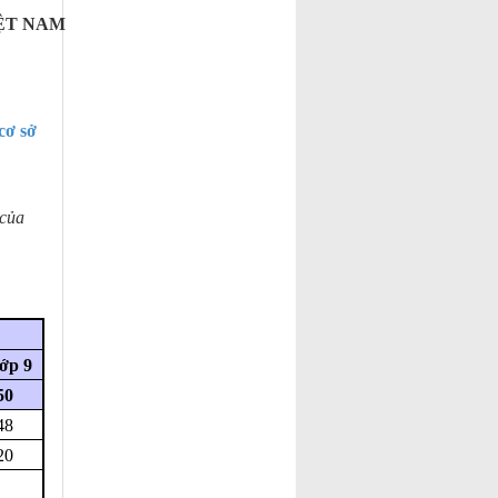
IỆT NAM
cơ sở
 của
ớp 9
50
48
20