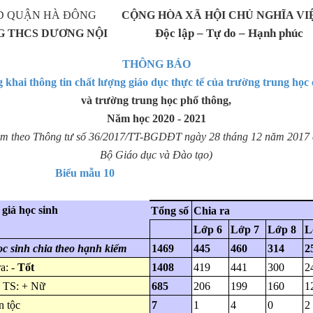
QUẬN HÀ ĐÔNG
CỘNG HÒA XÃ HỘI CHỦ NGHĨA V
Độc lập – Tự do – Hạnh phúc
 THCS DƯƠNG NỘI
THÔNG BÁO
 khai thông tin chất lượng giáo dục thực tế của trường trung học 
và trường trung học phổ thông,
N
ăm học
2020 - 2021
m theo Thông tư số 36/2017/TT-BGDĐT ngày 28 tháng 12 năm 2017
Bộ Giáo dục và Đào tạo)
Biểu mẫu 10
giá học sinh
Tổng số
Chia ra
Lớp 6
Lớp 7
Lớp 8
L
c sinh chia theo hạnh kiểm
1469
445
460
314
2
a: -
Tốt
1408
419
441
300
2
 TS: + Nữ
685
206
199
160
1
 tộc
7
1
4
0
2