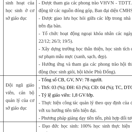
sinh hoạt của
- Được tham gia các phong trào VHVN - TDTT. 
học sinh ở cơ
động từ các nguồn đóng góp, Ban đại diện CMHS,
sở giáo dục
- Được giao lưu học hỏi giữa các lớp trong nhà
trên địa bàn.
- Tổ chức hoạt động ngoại khóa nhân các ngày
22/12; 26/3; 19/5).
- Xây dựng trường học thân thiện, học sinh tích
sư phạm mẫu mực (xanh, sạch, đẹp).
- Hưởng ứng và tham gia các phong trào hội th
động (học sinh giỏi, hội khỏe Phù Đổng).
- Tổng số CB, GV, NV: 78 người.
Đội ngũ giáo
- ThS: 03 (%); ĐH: 63 (%); CĐ: 04 (%); TC, DT
viên, cán bộ
- Tỷ lệ giáo viên: 1,8 GV/lớp.
quản lý của cơ
- Thực hiện công tác quản lý theo quy định của 
sở giáo dục
với xu hướng tiên tiến hiện đại.
- Phương pháp giảng dạy tiên tiến, phù hợp đối tư
- Đạo đức học sinh: 100% học sinh thực hiện