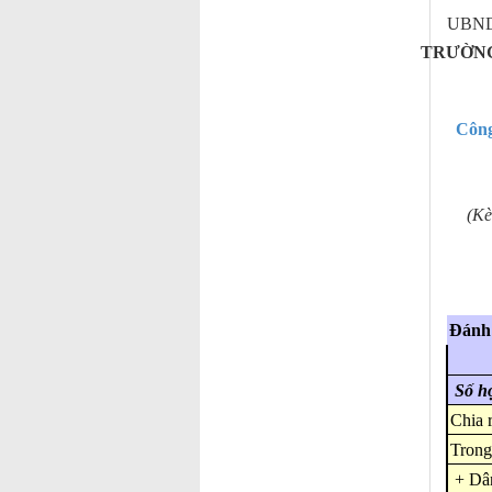
UBND 
TRƯỜNG
Công
(Kè
Đánh 
Số họ
Chia r
Trong
+ Dân