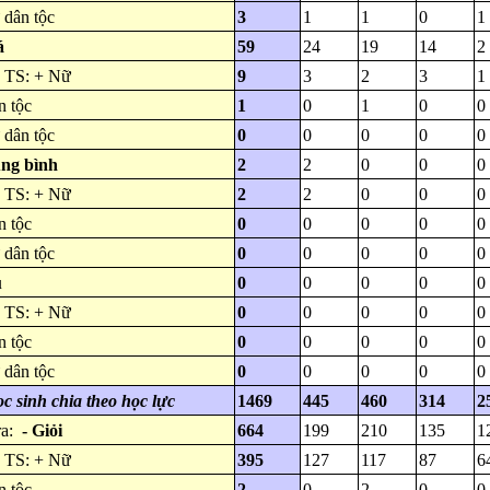
dân tộc
3
1
1
0
1
á
59
24
19
14
2
 TS: + Nữ
9
3
2
3
1
 tộc
1
0
1
0
0
dân tộc
0
0
0
0
0
ung bình
2
2
0
0
0
 TS: + Nữ
2
2
0
0
0
 tộc
0
0
0
0
0
dân tộc
0
0
0
0
0
u
0
0
0
0
0
 TS: + Nữ
0
0
0
0
0
 tộc
0
0
0
0
0
dân tộc
0
0
0
0
0
c sinh chia theo học lực
1469
445
460
314
2
ra:
- Giỏi
664
199
210
135
1
 TS: + Nữ
395
127
117
87
6
 tộc
2
0
2
0
0