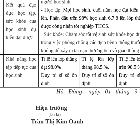
người học sinh.
Kết quả đạo
- Học tập:
Mọi học sinh, cuối năm học đạt kiến t
đực học tập,
lên. Phấn đấu trên 98% học sinh 6,7,8 lên lớp t
sức khỏe của
được công nhận tốt nghiệp THCS.
học sinh dự
- Sức khỏe: Chăm sóc tốt vệ sinh sức khỏe học đư
kiến đạt được
trong việc phòng chống các dịch bệnh thông thư
không để xẩy ra tai nạn thương tích và giao thông
Khả năng học
Tỉ lệ lên lớp thẳng
Tỉ lệ lên lớp
Tỉ lệ lên l
tập tiếp tục của
đạt 98,0%
thẳng 98,5 %.
trên 98,5 
học sinh
Duy trì sĩ số ổn
Duy trì sĩ số ổn
Duy trì s
định
định
định
Hà Đông, ngày 01 tháng 9
2021
iệu trưởng
Đã kí)
ần Thị Kim Oanh