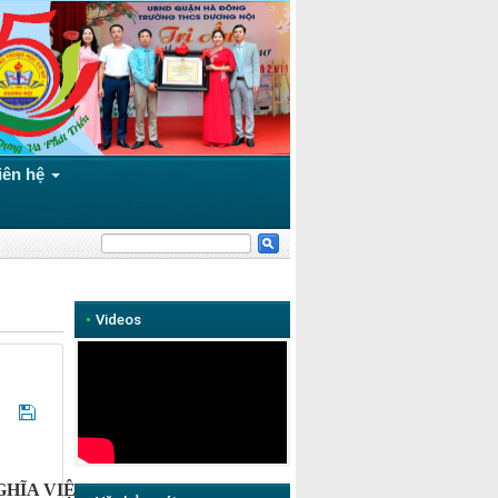
iên hệ
•
Videos
GHĨA VIỆT NAM