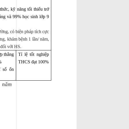
hức, kỹ năng tối thiểu trở
hẳng và 99% học sinh lớp 9
ờng, có biện pháp tích cực
ờng, khám bệnh 1 lần/ năm,
 đối với HS.
ớp thẳng
Tỉ lệ tốt nghiệp
%
THCS đạt 100%
ĩ số ổn
 năm