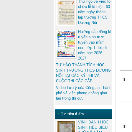
Thư ngỏ về việc tổ
chức lễ kỉ niệm 60
năm ngày thành
lập trường THCS
Dương Nội
Hướng dẫn đăng kí
tuyển sinh trực
tuyến vào mầm
non, lớp 1, lớp 6
năm học 2026-
2027
TỰ HÀO THÀNH TÍCH HỌC
SINH TRƯỜNG THCS DƯƠNG
NỘI TẠI CÁC KỲ THI VÀ
II
CUỘC THI CÁC CẤP
Video Lưu ý của Công an Thành
phố về việc phòng chống gian
lận trong thi cử.
•
Tin tiêu điểm
VINH DANH HỌC
III
SINH TIÊU BIỂU