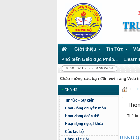
Giới thiệu
Tin Tức
Vă
Phổ biến Giáo dục Pháp...
Elearni
18:28 +07 Thứ sáu, 07/08/2026
Chào mừng các bạn đến với trang Web t
»
Tin
•
Chủ đề
Tin tức - Sự kiện
Thôn
Hoạt động chuyên môn
Hoạt động đoàn thể
Thứ tư 
Hoạt động ngoại khóa
Câu lạc bộ
UBND Q
Công Tác Đội