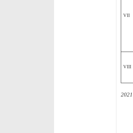
VII
VIII
H
(
Tr