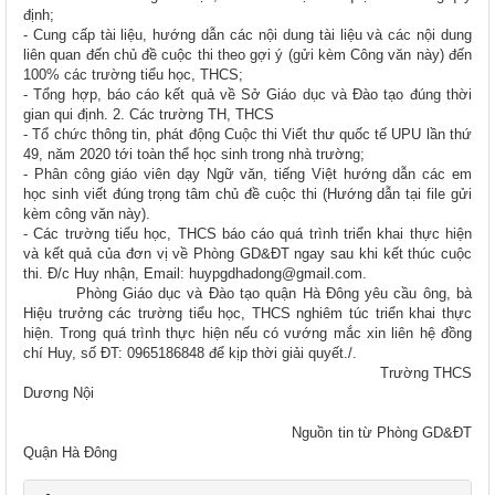
định;
- Cung cấp tài liệu, hướng dẫn các nội dung tài liệu và các nội dung
liên quan đến chủ đề cuộc thi theo gợi ý (gửi kèm Công văn này) đến
100% các trường tiểu học, THCS;
- Tổng hợp, báo cáo kết quả về Sở Giáo dục và Đào tạo đúng thời
gian qui định. 2. Các trường TH, THCS
- Tổ chức thông tin, phát động Cuộc thi Viết thư quốc tế UPU lần thứ
49, năm 2020 tới toàn thể học sinh trong nhà trường;
- Phân công giáo viên dạy Ngữ văn, tiếng Việt hướng dẫn các em
học sinh viết đúng trọng tâm chủ đề cuộc thi (Hướng dẫn tại file gửi
kèm công văn này).
- Các trường tiểu học, THCS báo cáo quá trình triển khai thực hiện
và kết quả của đơn vị về Phòng GD&ĐT ngay sau khi kết thúc cuộc
thi. Đ/c Huy nhận, Email: huypgdhadong@gmail.com.
Phòng Giáo dục và Đào tạo quận Hà Đông yêu cầu ông, bà
Hiệu trưởng các trường tiểu học, THCS nghiêm túc triển khai thực
hiện. Trong quá trình thực hiện nếu có vướng mắc xin liên hệ đồng
chí Huy, số ĐT: 0965186848 để kịp thời giải quyết./.
Trường THCS
Dương Nội
Nguồn tin từ Phòng GD&ĐT
Quận Hà Đông