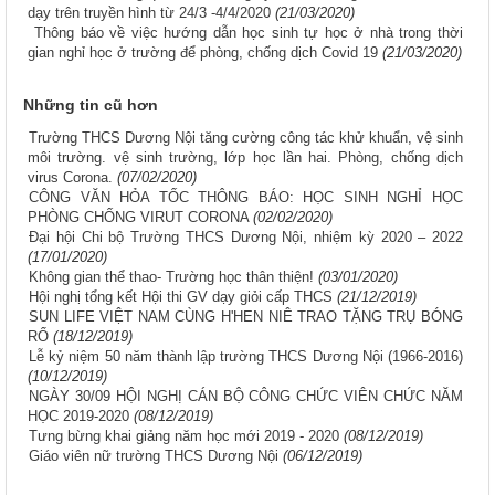
dạy trên truyền hình từ 24/3 -4/4/2020
(21/03/2020)
Thông báo về việc hướng dẫn học sinh tự học ở nhà trong thời
gian nghỉ học ở trường để phòng, chống dịch Covid 19
(21/03/2020)
Những tin cũ hơn
Trường THCS Dương Nội tăng cường công tác khử khuẩn, vệ sinh
môi trường. vệ sinh trường, lớp học lần hai. Phòng, chống dịch
virus Corona.
(07/02/2020)
CÔNG VĂN HỎA TỐC THÔNG BÁO: HỌC SINH NGHỈ HỌC
PHÒNG CHỐNG VIRUT CORONA
(02/02/2020)
Đại hội Chi bộ Trường THCS Dương Nội, nhiệm kỳ 2020 – 2022
(17/01/2020)
Không gian thể thao- Trường học thân thiện!
(03/01/2020)
Hội nghị tổng kết Hội thi GV dạy giỏi cấp THCS
(21/12/2019)
SUN LIFE VIỆT NAM CÙNG H'HEN NIÊ TRAO TẶNG TRỤ BÓNG
RỔ
(18/12/2019)
Lễ kỷ niệm 50 năm thành lập trường THCS Dương Nội (1966-2016)
(10/12/2019)
NGÀY 30/09 HỘI NGHỊ CÁN BỘ CÔNG CHỨC VIÊN CHỨC NĂM
HỌC 2019-2020
(08/12/2019)
Tưng bừng khai giảng năm học mới 2019 - 2020
(08/12/2019)
Giáo viên nữ trường THCS Dương Nội
(06/12/2019)