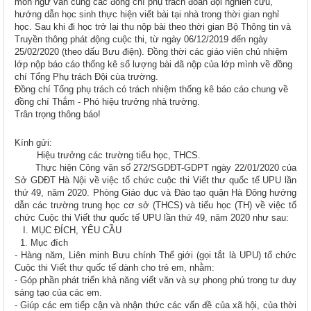
môn ngữ văn cùng các đồng chí phụ trách đoàn đội nghiên cứu,
hướng dẫn học sinh thực hiện viết bài tại nhà trong thời gian nghỉ
học. Sau khi đi học trở lại thu nộp bài theo thời gian Bộ Thông tin và
Truyền thông phát động cuộc thi, từ ngày 06/12/2019 đến ngày
25/02/2020 (theo dấu Bưu điện). Đồng thời các giáo viên chủ nhiệm
lớp nộp báo cáo thống kê số lượng bài đã nộp của lớp mình về đồng
chí Tổng Phụ trách Đội cùa trường.
Đồng chí Tổng phụ trách có trách nhiệm thống kê báo cáo chung về
đồng chí Thắm - Phó hiệu trưởng nhà trường.
Trân trọng thông báo!
Kính gửi:
Hiệu trưởng các trường tiểu học, THCS.
Thực hiện Công văn số 272/SGDĐT-GDPT ngày 22/01/2020 của
Sở GDĐT Hà Nội về việc tổ chức cuộc thi Viết thư quốc tế UPU lần
thứ 49, năm 2020. Phòng Giáo dục và Đào tạo quận Hà Đông hướng
dẫn các trường trung học cơ sở (THCS) và tiểu học (TH) về việc tổ
chức Cuộc thi Viết thư quốc tế UPU lần thứ 49, năm 2020 như sau:
I. MỤC ĐÍCH, YÊU CẦU
1. Mục đích
- Hàng năm, Liên minh Bưu chính Thế giới (gọi tắt là UPU) tổ chức
Cuộc thi Viết thư quốc tế dành cho trẻ em, nhằm:
- Góp phần phát triển khả năng viết văn và sự phong phú trong tư duy
sáng tạo của các em.
- Giúp các em tiếp cận và nhận thức các vấn đề của xã hội, của thời