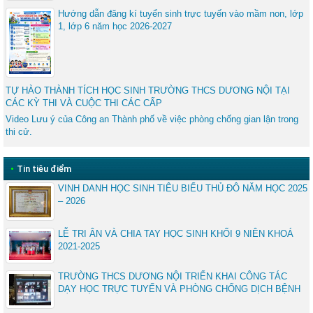
Hướng dẫn đăng kí tuyển sinh trực tuyến vào mầm non, lớp
1, lớp 6 năm học 2026-2027
TỰ HÀO THÀNH TÍCH HỌC SINH TRƯỜNG THCS DƯƠNG NỘI TẠI
CÁC KỲ THI VÀ CUỘC THI CÁC CẤP
Video Lưu ý của Công an Thành phố về việc phòng chống gian lận trong
thi cử.
•
Tin tiêu điểm
VINH DANH HỌC SINH TIÊU BIỂU THỦ ĐÔ NĂM HỌC 2025
– 2026
LỄ TRI ÂN VÀ CHIA TAY HỌC SINH KHỐI 9 NIÊN KHOÁ
2021-2025
TRƯỜNG THCS DƯƠNG NỘI TRIỂN KHAI CÔNG TÁC
DẠY HỌC TRỰC TUYẾN VÀ PHÒNG CHỐNG DỊCH BỆNH