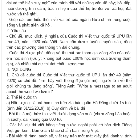
đại và thể hiện suy nghĩ của mình đối với những vấn đề này; bồi đắp,
nuôi dưỡng tình cảm, trách nhiệm của thế hệ trẻ đối với xã hội, đất
nước và thế giới.
- Giúp các em hiểu thêm về vai trò của ngành Bưu chính trong cuộc
sống và phát triển xã hội.
2. Yêu cầu
- Chủ đề, mục đích, ý nghĩa của Cuộc thi Viết thư quốc tế UPU lần
thứ 49, năm 2020 của Việt Nam cần được tuyên truyền sâu, rộng
trên các phương tiện thông tin đại chúng.
- Cuộc thi được phát động và thu hút sự tham gia đông đảo của các
em học sinh (lưu ý: không bắt buộc 100% học sinh của trường tham
gia), có nhiều bài dự thi đạt chất lượng cao.
II. NỘI DUNG
1. Chủ đề cuộc thi Cuộc thi Viết thư quốc tế UPU lần thứ 49 (năm
2020) có chủ đề: “Em hãy viết thông điệp gửi một người lớn về thế
giới chúng ta đang sống”. Tiếng Anh: "Write a message to an adult
about the world we live in".
2. Thể lệ cuộc thi
a) Đối tượng Tất cả học sinh trên địa bàn quận Hà Đông dưới 15 tuổi
(tính đến 31/12/2019). b) Quy định về bài thi
- Bài thi là một bức thư viết dưới dạng văn xuôi (chưa đăng báo hoặc
in sách), dài không quá 800 từ.
- Các bài dự thi viết bằng tiếng nước ngoài phải có bản dịch Tiếng
Việt gửi kèm. Ban Giám khảo chấm bản Tiếng Việt.
- Bài viết rõ ràng, sạch sẽ, viết tay trên một mặt giấy (bài đánh vi tính