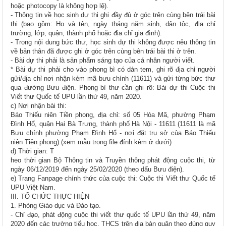
hoặc photocopy là không hợp lệ).
- Thông tin về học sinh dự thi ghi đầy đủ ở góc trên cùng bên trái bài
thi (bao gồm: Họ và tên, ngày tháng năm sinh, dân tộc, địa chỉ
trường, lớp, quận, thành phố hoặc địa chỉ gia đình).
- Trong nội dung bức thư, học sinh dự thi không được nêu thông tin
về bản thân đã được ghi ở góc trên cùng bên trái bài thi ở trên.
- Bài dự thi phải là sản phẩm sáng tạo của cá nhân người viết.
* Bài dự thi phải cho vào phong bì có dán tem, ghi rõ địa chỉ người
gửi/địa chỉ nơi nhận kèm mã bưu chính (11611) và gửi từng bức thư
qua đường Bưu điện. Phong bì thư cần ghi rõ: Bài dự thi Cuộc thi
Viết thư Quốc tế UPU lần thứ 49, năm 2020.
c) Nơi nhận bài thi:
Báo Thiếu niên Tiền phong, địa chỉ: số 05 Hòa Mã, phường Phạm
Đình Hổ, quận Hai Bà Trưng, thành phố Hà Nội - 11611 (11611 là mã
Bưu chính phường Phạm Đình Hổ - nơi đặt trụ sở của Báo Thiếu
niên Tiền phong).(xem mẫu trong file đính kèm ở dưới)
d) Thời gian: T
heo thời gian Bộ Thông tin và Truyền thông phát động cuộc thi, từ
ngày 06/12/2019 đến ngày 25/02/2020 (theo dấu Bưu điện).
e) Trang Fanpage chính thức của cuộc thi: Cuộc thi Viết thư Quốc tế
UPU Việt Nam.
III. TỔ CHỨC THỰC HIỆN
1. Phòng Giáo dục và Đào tạo.
- Chỉ đạo, phát động cuộc thi viết thư quốc tế UPU lần thứ 49, năm
2020 đến các trường tiểu học, THCS trên địa bàn quận theo đúng quy