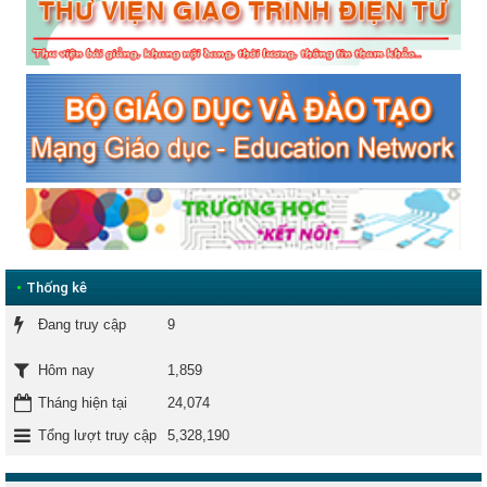
•
Thống kê
Đang truy cập
9
1,859
Hôm nay
Tháng hiện tại
24,074
Tổng lượt truy cập
5,328,190