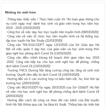
Những tin mới hơn
Thông báo nhắc việc ! Thực hiện cuộc thi “An toàn giao thông cho
nụ cười ngày mai” dành học sinh và giáo viên trung học năm học
2019 - 2020
(15/02/2020)
Công thư về việc dạy học trực tuyến trên truyền hình
(09/03/2020)
Công văn về việc tổ chức học trên truyền hình và hệ thống học
tập trực tuyến Ha Noi Study
(11/03/2020)
Công văn 769-SGD-GDPT ngày 13/3/2020 của Sở Giáo dục Hà
Nội về việc quản lí dạy học của giáo viên và học sinh trong thời
gian nghỉ học phòng dịch Covid 19
(13/03/2020)
Công văn điều chỉnh khung kế hoạch thời gian năm học 2019
-2020; Công văn tiếp tục cho học sinh nghỉ học để phòng, chống
dịch bệnh Covid 19
(13/03/2020)
Trường THCS Dương Nội tăng cường công tác tổng vệ sinh môi
trường. Quyết tâm đẩy lùi dịch Covid 19
(14/03/2020)
Hướng dẫn xử lí các trường hợp có biểu hiện sốt, ho, khó thở tại
trường học
(20/03/2020)
Công văn 862/SGDDT-Vp ngày 20/3/2020 của Sở GD&ĐT Hà Nội
về việc cho học sinh nghỉ học để phòng chống dịch bệnh Covid 19
(20/03/2020)
Hướng dẫn cách dò sóng và theo dõi các kênh của Đài truyền
hình Hà Nội thông qua các hạ tầng kỹ thuật. Thông báo dự kiến bài