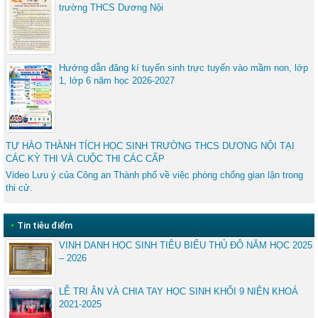
trường THCS Dương Nội
Hướng dẫn đăng kí tuyển sinh trực tuyến vào mầm non, lớp
1, lớp 6 năm học 2026-2027
TỰ HÀO THÀNH TÍCH HỌC SINH TRƯỜNG THCS DƯƠNG NỘI TẠI
CÁC KỲ THI VÀ CUỘC THI CÁC CẤP
Video Lưu ý của Công an Thành phố về việc phòng chống gian lận trong
thi cử.
•
Tin tiêu điểm
VINH DANH HỌC SINH TIÊU BIỂU THỦ ĐÔ NĂM HỌC 2025
– 2026
LỄ TRI ÂN VÀ CHIA TAY HỌC SINH KHỐI 9 NIÊN KHOÁ
2021-2025