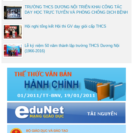
TRƯỜNG THCS DƯƠNG NỘI TRIỂN KHAI CÔNG TÁC
DẠY HỌC TRỰC TUYẾN VÀ PHÒNG CHỐNG DỊCH BỆNH
Hội nghị tổng kết Hội thi GV dạy giỏi cấp THCS
Lễ kỷ niệm 50 năm thành lập trường THCS Dương Nội
(1966-2016)