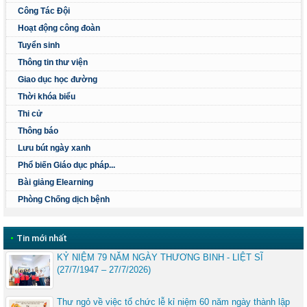
Công Tác Đội
Hoạt động công đoàn
Tuyển sinh
Thông tin thư viện
Giao dục học đường
Thời khóa biểu
Thi cử
Thông báo
Lưu bút ngày xanh
Phổ biến Giáo dục pháp...
Bài giảng Elearning
Phòng Chống dịch bệnh
•
Tin mới nhất
KỶ NIỆM 79 NĂM NGÀY THƯƠNG BINH - LIỆT SĨ
(27/7/1947 – 27/7/2026)
Thư ngỏ về việc tổ chức lễ kỉ niệm 60 năm ngày thành lập