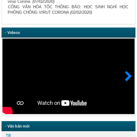
virus Corona.
(07/02/2020)
CÔNG VĂN HỎA TỐC THÔNG BÁO: HỌC SINH NGHỈ HỌC
PHÒNG CHỐNG VIRUT CORONA
(02/02/2020)
•
Videos
Next
•
Văn bản mới
TB