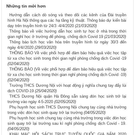
Những tin mới hơn
Hướng dẫn cách dò sóng và theo dõi các kênh của Đài truyền
hình Hà Nội thông qua các hạ tầng kỹ thuật. Thông báo dự kiến bài
dạy trên truyền hình từ 24/3 -4/4/2020
(21/03/2020)
Thông báo về việc hướng dẫn học sinh tự học ở nhà trong thời
gian nghỉ học ở trường để phòng, chống dịch Covid 19
(21/03/2020)
Thông báo lịch học văn hóa trên truyền hình từ ngày 30/3 đến
ngày 4/4//2020
(29/03/2020)
THÔNG BÁO Về việc phối hợp để đảm bảo hiệu quả việc học tập
từ xa cho học sinh trong thời gian nghỉ phòng chống dịch Covid -19
(02/04/2020)
THÔNG BÁO (Về việc phối hợp để đảm bảo hiệu quả việc học tập
từ xa cho học sinh trong thời gian nghỉ phòng chống dịch Covid -19)
(02/04/2020)
Trường THCS Dương Nội với hoạt động ý nghĩa chung tay đẩy lùi
dịch COVID-19
(25/04/2020)
THCS Dương Nội quận Hà Đông sẵn sàng đón học sinh trở lại
trường vào ngày 4-5-2020
(02/05/2020)
Phụ huynh học sinh THCS Dương Nội chung tay cùng nhà trường
trong việc đón học sinh quay trở lại trường
(04/05/2020)
Phụ huynh học sinh chung tay cùng nhà trường trong việc đón học
sinh quay trở lại trường sau kì nghỉ phòng chống dịch Covid - 19.
(04/05/2020)
KHAI MẠC HỘI SÁCH TRỰC TUYẾN QUỐC GIA NĂM 2020