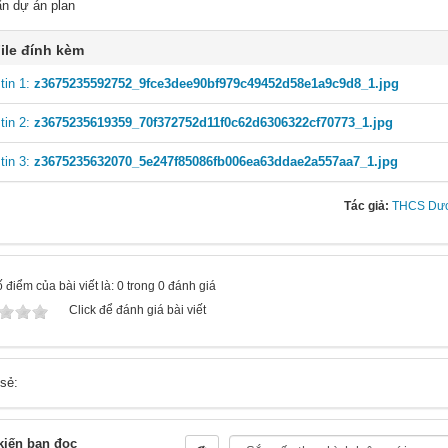
ấn dự án plan
ile đính kèm
tin 1:
z3675235592752_9fce3dee90bf979c49452d58e1a9c9d8_1.jpg
tin 2:
z3675235619359_70f372752d11f0c62d6306322cf70773_1.jpg
tin 3:
z3675235632070_5e247f85086fb006ea63ddae2a557aa7_1.jpg
Tác giả:
THCS Dươ
 điểm của bài viết là: 0 trong 0 đánh giá
Click để đánh giá bài viết
 sẻ:
kiến bạn đọc