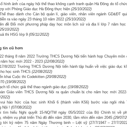
ố hình ảnh của ngày hội thể thao không cạnh tranh quận Hà Đông do tổ chứ
hợp với Phòng Giáo dục Hà Đông thực hiện
(25/10/2022)
 Thể thao dành cho Cán bộ quản lí, giáo viên, nhân viên ngành GD&ĐT q
diễn ra vào ngày 23 tháng 10 năm 2022
(25/10/2022)
ên đề Đổi mới phương pháp dạy học môn lịch sử và địa lí lớp 7 năm học
(25/10/2022)
uả thi HSG lớp 9
(05/11/2022)
 tin cũ hơn
22 tháng 8 năm 2022 Trường THCS Dương Nội tiến hành họp Chuyên môn 
o năm học mới 2022 - 2023
(22/08/2022)
17/8/2022 Trường THCS Dương Nội tiến hành tập huấn về việc giáo dục k
cho học sinh THCS
(22/08/2022)
ển khai Cuộc thi Codekitten
(20/08/2022)
070
(19/08/2022)
ạch tổ chức giải thể thao ngành giáo dục
(19/08/2022)
oàn Giáo viên THCS Dương Nội ra quân chuẩn bị cho năm học mới 2022-
/2022)
vui háo hức của học sinh Khối 6 (thành viên K56) bước vào ngôi nhà
 Nội !
(07/08/2022)
hi tìm hiểu Nghị quyết 15-NQ/TW ngày 05/5/2022 của Bộ Chính trị về p
, nhiệm vụ phát triển Thủ đô đến năm 2030, tầm nhìn đến năm 2045
(29/07/
 tới kỷ niệm 75 năm Ngày Thương binh – Liệt sỹ (27/7/1947 – 27/7/2022