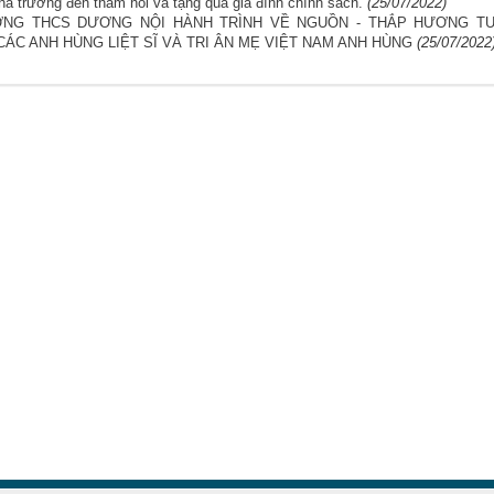
hà trường đến thăm hỏi và tặng quà gia đình chính sách.
(25/07/2022)
NG THCS DƯƠNG NỘI HÀNH TRÌNH VỀ NGUỒN - THẮP HƯƠNG T
CÁC ANH HÙNG LIỆT SĨ VÀ TRI ÂN MẸ VIỆT NAM ANH HÙNG
(25/07/2022