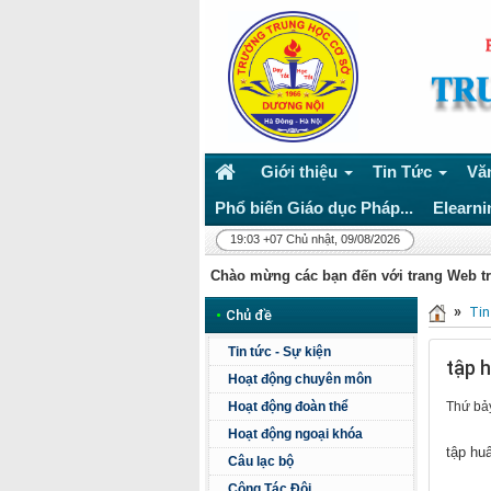
Giới thiệu
Tin Tức
Vă
Phổ biến Giáo dục Pháp...
Elearni
19:03 +07 Chủ nhật, 09/08/2026
Chào mừng các bạn đến với trang Web t
»
Tin
•
Chủ đề
Tin tức - Sự kiện
tập 
Hoạt động chuyên môn
Hoạt động đoàn thể
Thứ bảy
Hoạt động ngoại khóa
tập hu
Câu lạc bộ
Công Tác Đội