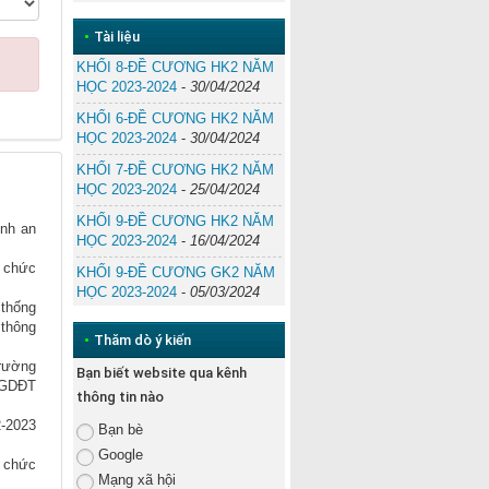
•
Tài liệu
KHỐI 8-ĐỀ CƯƠNG HK2 NĂM
HỌC 2023-2024
-
30/04/2024
KHỐI 6-ĐỀ CƯƠNG HK2 NĂM
HỌC 2023-2024
-
30/04/2024
KHỐI 7-ĐỀ CƯƠNG HK2 NĂM
HỌC 2023-2024
-
25/04/2024
KHỐI 9-ĐỀ CƯƠNG HK2 NĂM
ính an
HỌC 2023-2024
-
16/04/2024
n chức
KHỐI 9-ĐỀ CƯƠNG GK2 NĂM
HỌC 2023-2024
-
05/03/2024
thống
 thông
•
Thăm dò ý kiến
rường
Bạn biết website qua kênh
-BGDĐT
thông tin nào
-2023
Bạn bè
Google
 chức
Mạng xã hội