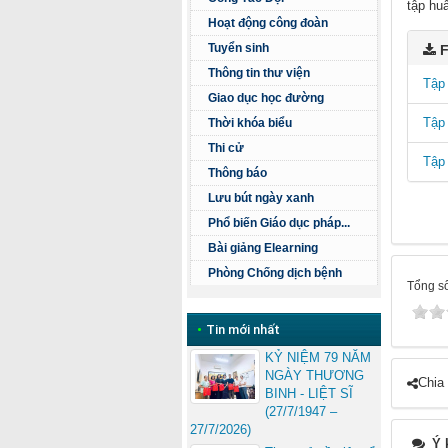
tập hu
Hoạt động công đoàn
Tuyển sinh
F
Thông tin thư viện
Tập 
Giao dục học đường
Tập 
Thời khóa biểu
Thi cử
Tập 
Thông báo
Lưu bút ngày xanh
Phổ biến Giáo dục pháp...
Bài giảng Elearning
Phòng Chống dịch bệnh
Tổng số
•
Tin mới nhất
KỶ NIỆM 79 NĂM
NGÀY THƯƠNG
Chia
BINH - LIỆT SĨ
(27/7/1947 –
27/7/2026)
Ý 