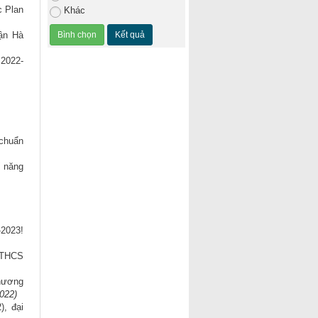
c Plan
Khác
uận Hà
 2022-
chuẩn
ĩ năng
2023!
 THCS
hương
2022)
), đại