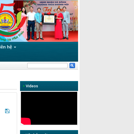
iên hệ
•
Videos