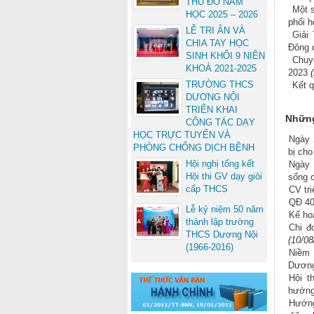
THỦ ĐÔ NĂM
Một s
HỌC 2025 – 2026
phối 
LỄ TRI ÂN VÀ
Giải
CHIA TAY HỌC
Đông 
SINH KHỐI 9 NIÊN
Chuy
KHOÁ 2021-2025
2023
TRƯỜNG THCS
Kết q
DƯƠNG NỘI
TRIỂN KHAI
Những
CÔNG TÁC DẠY
HỌC TRỰC TUYẾN VÀ
Ngày 
PHÒNG CHỐNG DỊCH BỆNH
bị ch
Hội nghị tổng kết
Ngày 
Hội thi GV dạy giỏi
sống 
cấp THCS
CV tri
QĐ 4
Lễ kỷ niệm 50 năm
Kế ho
thành lập trường
Chi đ
THCS Dương Nội
(10/08
(1966-2016)
Niềm 
Dương
Hội t
hướng
Hướng