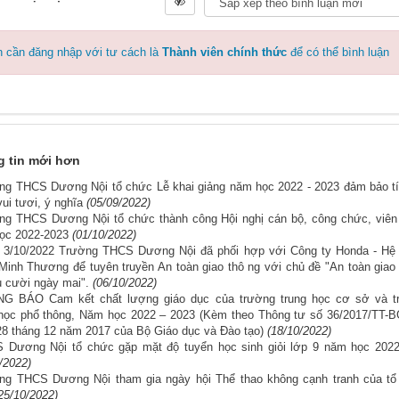
 cần đăng nhập với tư cách là
Thành viên chính thức
để có thể bình luận
 tin mới hơn
ng THCS Dương Nội tổ chức Lễ khai giảng năm học 2022 - 2023 đảm bảo t
vui tươi, ý nghĩa
(05/09/2022)
ng THCS Dương Nội tổ chức thành công Hội nghị cán bộ, công chức, viê
ọc 2022-2023
(01/10/2022)
 3/10/2022 Trường THCS Dương Nội đã phối hợp với Công ty Honda - Hệ 
Minh Thương để tuyên truyền An toàn giao thô ng với chủ đề "An toàn giao
ụ cười ngày mai".
(06/10/2022)
G BÁO Cam kết chất lượng giáo dục của trường trung học cơ sở và t
 học phổ thông, Năm học 2022 – 2023 (Kèm theo Thông tư số 36/2017/TT
28 tháng 12 năm 2017 của Bộ Giáo dục và Đào tạo)
(18/10/2022)
 Dương Nội tổ chức gặp mặt độ tuyển học sinh giỏi lớp 9 năm học 2022
/2022)
ng THCS Dương Nội tham gia ngày hội Thể thao không cạnh tranh của tổ
25/10/2022)