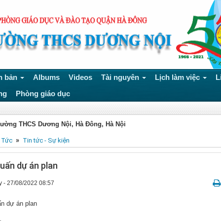
n bản
Albums
Videos
Tài nguyên
Lịch làm việc
L
ng
Phòng giáo dục
rường THCS Dương Nội, Hà Đông, Hà Nội
»
 Tức
Tin tức - Sự kiện
huấn dự án plan
 - 27/08/2022 08:57
ấn dự án plan