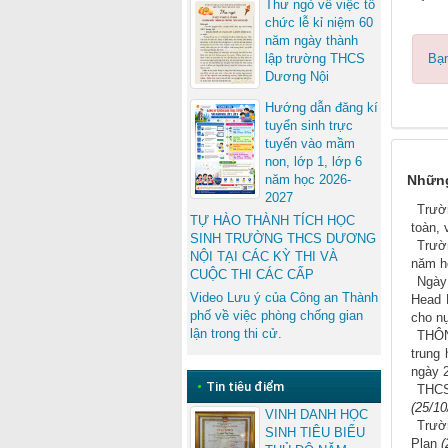
Thư ngỏ về việc tổ
chức lễ kỉ niệm 60
năm ngày thành
lập trường THCS
Bạn
Dương Nội
Hướng dẫn đăng kí
tuyển sinh trực
tuyến vào mầm
non, lớp 1, lớp 6
Những
năm học 2026-
2027
Trườ
TỰ HÀO THÀNH TÍCH HỌC
toàn, 
SINH TRƯỜNG THCS DƯƠNG
Trườ
NỘI TẠI CÁC KỲ THI VÀ
năm h
CUỘC THI CÁC CẤP
Ngày
Video Lưu ý của Công an Thành
Head 
phố về việc phòng chống gian
cho n
lận trong thi cử.
THÔN
trung
ngày 
•
Tin tiêu điểm
THCS
(25/10
VINH DANH HỌC
Trườ
SINH TIÊU BIỂU
Plan
(