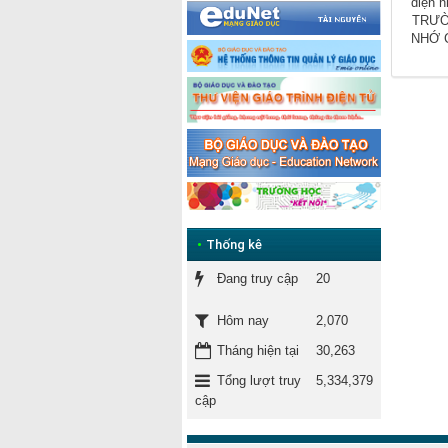
diện n
TRƯỜ
NHỚ 
•
Thống kê
Đang truy cập
20
2,070
Hôm nay
Tháng hiện tại
30,263
Tổng lượt truy
5,334,379
cập