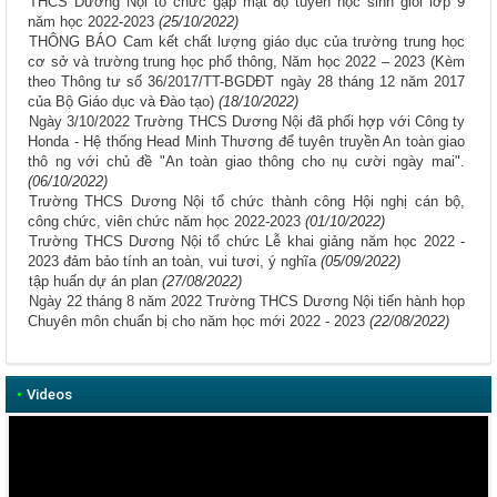
THCS Dương Nội tổ chức gặp mặt độ tuyển học sinh giỏi lớp 9
năm học 2022-2023
(25/10/2022)
THÔNG BÁO Cam kết chất lượng giáo dục của trường trung học
cơ sở và trường trung học phổ thông, Năm học 2022 – 2023 (Kèm
theo Thông tư số 36/2017/TT-BGDĐT ngày 28 tháng 12 năm 2017
của Bộ Giáo dục và Đào tạo)
(18/10/2022)
Ngày 3/10/2022 Trường THCS Dương Nội đã phối hợp với Công ty
Honda - Hệ thống Head Minh Thương để tuyên truyền An toàn giao
thô ng với chủ đề "An toàn giao thông cho nụ cười ngày mai".
(06/10/2022)
Trường THCS Dương Nội tổ chức thành công Hội nghị cán bộ,
công chức, viên chức năm học 2022-2023
(01/10/2022)
Trường THCS Dương Nội tổ chức Lễ khai giảng năm học 2022 -
2023 đảm bảo tính an toàn, vui tươi, ý nghĩa
(05/09/2022)
tập huấn dự án plan
(27/08/2022)
Ngày 22 tháng 8 năm 2022 Trường THCS Dương Nội tiến hành họp
Chuyên môn chuẩn bị cho năm học mới 2022 - 2023
(22/08/2022)
•
Videos