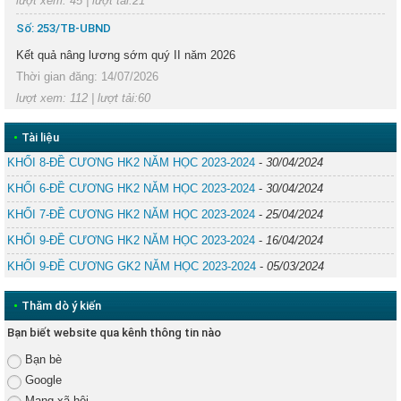
lượt xem: 45 | lượt tải:21
Trước
Sau
Số: 253/TB-UBND
Kết quả nâng lương sớm quý II năm 2026
Thời gian đăng: 14/07/2026
lượt xem: 112 | lượt tải:60
•
Tài liệu
KHỐI 8-ĐỀ CƯƠNG HK2 NĂM HỌC 2023-2024
-
30/04/2024
KHỐI 6-ĐỀ CƯƠNG HK2 NĂM HỌC 2023-2024
-
30/04/2024
KHỐI 7-ĐỀ CƯƠNG HK2 NĂM HỌC 2023-2024
-
25/04/2024
KHỐI 9-ĐỀ CƯƠNG HK2 NĂM HỌC 2023-2024
-
16/04/2024
KHỐI 9-ĐỀ CƯƠNG GK2 NĂM HỌC 2023-2024
-
05/03/2024
•
Thăm dò ý kiến
Bạn biết website qua kênh thông tin nào
Bạn bè
Google
Mạng xã hội