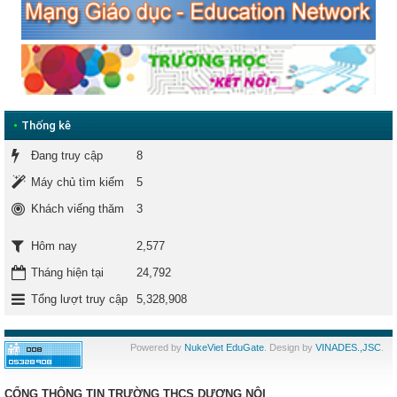
•
Thống kê
Đang truy cập
8
Máy chủ tìm kiếm
5
Khách viếng thăm
3
2,577
Hôm nay
Tháng hiện tại
24,792
Tổng lượt truy cập
5,328,908
Powered by
NukeViet EduGate
. Design by
VINADES.,JSC
.
CỔNG THÔNG TIN TRƯỜNG THCS DƯƠNG NỘI