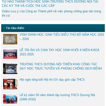
TỰ HÀO THÀNH TÍCH HỌC SINH TRƯỜNG THCS DƯƠNG NỘI TẠI
CÁC KỲ THI VÀ CUỘC THI CÁC CẤP
Video Lưu ý của Công an Thành phố về việc phòng chống gian lận trong
thi cử.
•
Tin tiêu điểm
VINH DANH HỌC SINH TIÊU BIỂU THỦ ĐÔ NĂM HỌC 2025
– 2026
LỄ TRI ÂN VÀ CHIA TAY HỌC SINH KHỐI 9 NIÊN KHOÁ
2021-2025
TRƯỜNG THCS DƯƠNG NỘI TRIỂN KHAI CÔNG TÁC
DẠY HỌC TRỰC TUYẾN VÀ PHÒNG CHỐNG DỊCH BỆNH
Hội nghị tổng kết Hội thi GV dạy giỏi cấp THCS
Lễ kỷ niệm 50 năm thành lập trường THCS Dương Nội
(1966-2016)