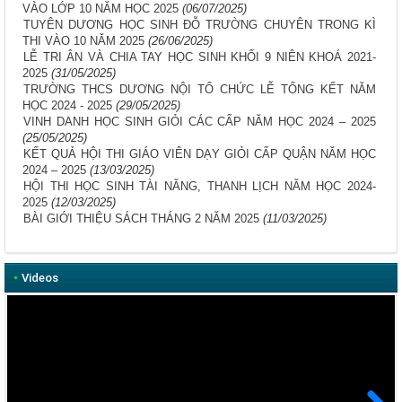
VÀO LỚP 10 NĂM HỌC 2025
(06/07/2025)
TUYÊN DƯƠNG HỌC SINH ĐỖ TRƯỜNG CHUYÊN TRONG KÌ
THI VÀO 10 NĂM 2025
(26/06/2025)
LỄ TRI ÂN VÀ CHIA TAY HỌC SINH KHỐI 9 NIÊN KHOÁ 2021-
2025
(31/05/2025)
TRƯỜNG THCS DƯƠNG NỘI TỔ CHỨC LỄ TỔNG KẾT NĂM
HỌC 2024 - 2025
(29/05/2025)
VINH DANH HỌC SINH GIỎI CÁC CẤP NĂM HỌC 2024 – 2025
(25/05/2025)
KẾT QUẢ HỘI THI GIÁO VIÊN DẠY GIỎI CẤP QUẬN NĂM HỌC
2024 – 2025
(13/03/2025)
HỘI THI HỌC SINH TÀI NĂNG, THANH LỊCH NĂM HỌC 2024-
2025
(12/03/2025)
BÀI GIỚI THIỆU SÁCH THÁNG 2 NĂM 2025
(11/03/2025)
•
Videos