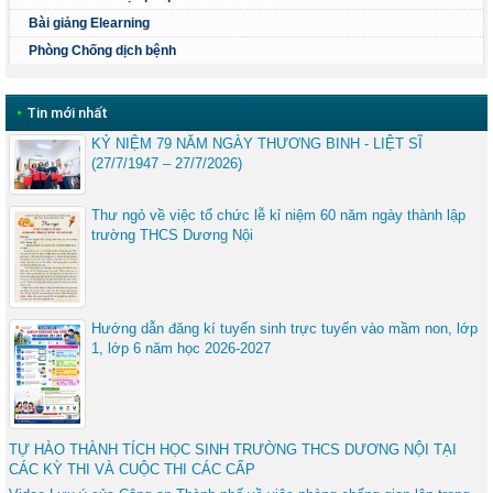
Bài giảng Elearning
Phòng Chống dịch bệnh
•
Tin mới nhất
KỶ NIỆM 79 NĂM NGÀY THƯƠNG BINH - LIỆT SĨ
(27/7/1947 – 27/7/2026)
Thư ngỏ về việc tổ chức lễ kỉ niệm 60 năm ngày thành lập
trường THCS Dương Nội
Hướng dẫn đăng kí tuyển sinh trực tuyến vào mầm non, lớp
1, lớp 6 năm học 2026-2027
TỰ HÀO THÀNH TÍCH HỌC SINH TRƯỜNG THCS DƯƠNG NỘI TẠI
CÁC KỲ THI VÀ CUỘC THI CÁC CẤP