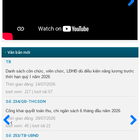
Next
•
Văn bản mới
TB
Danh sách côn chức, viên chức, LĐHĐ đủ điều kiện nâng lương trước
thời hạn quý I năm 2026
Thời gian đăng: 14/07/2026
lượt xem: 117 | lượt tải:57
Số: 234/QĐ-THCSDN
Công khai quyết toán thu, chi ngân sách 6 tháng đầu năm 2026
Thời gian đăng: 28/07/2026
lượt xem: 45 | lượt tải:21
Trước
Sau
Số: 253/TB-UBND