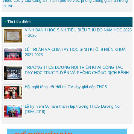
Video Lưu ý của Công an Thành phố về việc phòng chống gian lận trong
thi cử.
•
Tin tiêu điểm
VINH DANH HỌC SINH TIÊU BIỂU THỦ ĐÔ NĂM HỌC 2025
– 2026
LỄ TRI ÂN VÀ CHIA TAY HỌC SINH KHỐI 9 NIÊN KHOÁ
2021-2025
TRƯỜNG THCS DƯƠNG NỘI TRIỂN KHAI CÔNG TÁC
DẠY HỌC TRỰC TUYẾN VÀ PHÒNG CHỐNG DỊCH BỆNH
Hội nghị tổng kết Hội thi GV dạy giỏi cấp THCS
Lễ kỷ niệm 50 năm thành lập trường THCS Dương Nội
(1966-2016)