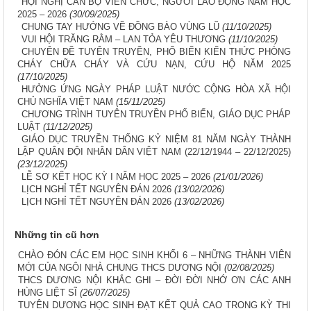
HỘI NGHỊ CÁN BỘ VIÊN CHỨC, NGƯỜI LAO ĐỘNG NĂM HỌC
2025 – 2026
(30/09/2025)
CHUNG TAY HƯỚNG VỀ ĐỒNG BÀO VÙNG LŨ
(11/10/2025)
VUI HỘI TRĂNG RẰM – LAN TỎA YÊU THƯƠNG
(11/10/2025)
CHUYÊN ĐỀ TUYÊN TRUYỀN, PHỔ BIẾN KIẾN THỨC PHÒNG
CHÁY CHỮA CHÁY VÀ CỨU NẠN, CỨU HỘ NĂM 2025
(17/10/2025)
HƯỞNG ỨNG NGÀY PHÁP LUẬT NƯỚC CỘNG HÒA XÃ HỘI
CHỦ NGHĨA VIỆT NAM
(15/11/2025)
CHƯƠNG TRÌNH TUYÊN TRUYỀN PHỔ BIẾN, GIÁO DỤC PHÁP
LUẬT
(11/12/2025)
GIÁO DỤC TRUYỀN THỐNG KỶ NIỆM 81 NĂM NGÀY THÀNH
LẬP QUÂN ĐỘI NHÂN DÂN VIỆT NAM (22/12/1944 – 22/12/2025)
(23/12/2025)
LỄ SƠ KẾT HỌC KỲ I NĂM HỌC 2025 – 2026
(21/01/2026)
LỊCH NGHỈ TẾT NGUYÊN ĐÁN 2026
(13/02/2026)
LỊCH NGHỈ TẾT NGUYÊN ĐÁN 2026
(13/02/2026)
Những tin cũ hơn
CHÀO ĐÓN CÁC EM HỌC SINH KHỐI 6 – NHỮNG THÀNH VIÊN
MỚI CỦA NGÔI NHÀ CHUNG THCS DƯƠNG NỘI
(02/08/2025)
THCS DƯƠNG NỘI KHẮC GHI – ĐỜI ĐỜI NHỚ ƠN CÁC ANH
HÙNG LIỆT SĨ
(26/07/2025)
TUYÊN DƯƠNG HỌC SINH ĐẠT KẾT QUẢ CAO TRONG KỲ THI