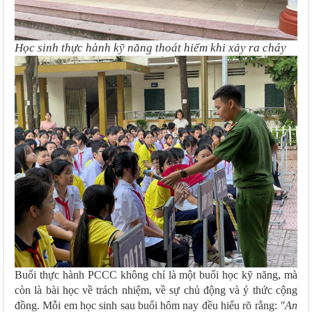
Học sinh thực hành kỹ năng thoát hiểm khi xảy ra cháy
Buổi thực hành PCCC không chỉ là một buổi học kỹ năng, mà
còn là bài học về trách nhiệm, về sự chủ động và ý thức cộng
đồng. Mỗi em học sinh sau buổi hôm nay đều hiểu rõ rằng:
"An