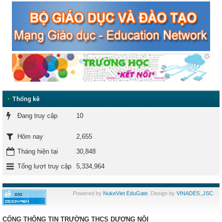
•
Thống kê
Đang truy cập
10
2,655
Hôm nay
Tháng hiện tại
30,848
Tổng lượt truy cập
5,334,964
Powered by
NukeViet EduGate
. Design by
VINADES.,JSC
.
CỔNG THÔNG TIN TRƯỜNG THCS DƯƠNG NỘI