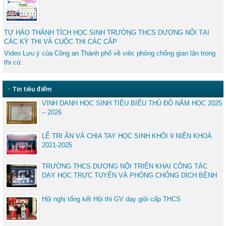
TỰ HÀO THÀNH TÍCH HỌC SINH TRƯỜNG THCS DƯƠNG NỘI TẠI
CÁC KỲ THI VÀ CUỘC THI CÁC CẤP
Video Lưu ý của Công an Thành phố về việc phòng chống gian lận trong
thi cử.
•
Tin tiêu điểm
VINH DANH HỌC SINH TIÊU BIỂU THỦ ĐÔ NĂM HỌC 2025
– 2026
LỄ TRI ÂN VÀ CHIA TAY HỌC SINH KHỐI 9 NIÊN KHOÁ
2021-2025
TRƯỜNG THCS DƯƠNG NỘI TRIỂN KHAI CÔNG TÁC
DẠY HỌC TRỰC TUYẾN VÀ PHÒNG CHỐNG DỊCH BỆNH
Hội nghị tổng kết Hội thi GV dạy giỏi cấp THCS