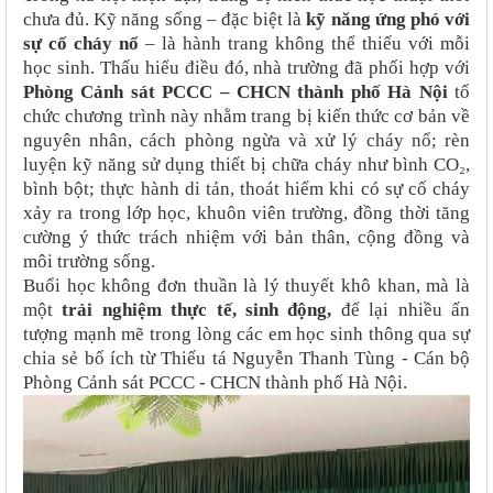
chưa đủ. Kỹ năng sống – đặc biệt là
kỹ năng ứng phó với
sự cố cháy nổ
– là hành trang không thể thiếu với mỗi
học sinh. Thấu hiểu điều đó, nhà trường đã phối hợp với
Phòng Cảnh sát PCCC – CHCN thành phố Hà Nội
tổ
chức chương trình này nhằm trang bị kiến thức cơ bản về
nguyên nhân, cách phòng ngừa và xử lý cháy nổ; rèn
luyện kỹ năng sử dụng thiết bị chữa cháy như bình CO₂,
bình bột; thực hành di tản, thoát hiểm khi có sự cố cháy
xảy ra trong lớp học, khuôn viên trường, đồng thời tăng
cường ý thức trách nhiệm với bản thân, cộng đồng và
môi trường sống.
Buổi học không đơn thuần là lý thuyết khô khan, mà là
một
trải nghiệm thực tế, sinh động
,
để lại nhiều ấn
tượng mạnh mẽ trong lòng các em học sinh thông qua sự
chia sẻ bổ ích từ Thiếu tá Nguyễn Thanh Tùng - Cán bộ
Phòng Cảnh sát PCCC - CHCN thành phố Hà Nội.