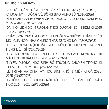
Những tin cũ hơn
VUI HỘI TRĂNG RẰM – LAN TỎA YÊU THƯƠNG
(11/10/2025)
CHUNG TAY HƯỚNG VỀ ĐỒNG BÀO VÙNG LŨ
(11/10/2025)
HỘI NGHỊ CÁN BỘ VIÊN CHỨC, NGƯỜI LAO ĐỘNG NĂM HỌC
2025 – 2026
(30/09/2025)
ĐẠI HỘI LIÊN ĐỘI TRƯỜNG THCS DƯƠNG NỘI NHIỆM KÌ 2025
– 2026
(28/09/2025)
CHÀO ĐÓN CÁC EM HỌC SINH KHỐI 6 – NHỮNG THÀNH VIÊN
MỚI CỦA NGÔI NHÀ CHUNG THCS DƯƠNG NỘI
(02/08/2025)
THCS DƯƠNG NỘI KHẮC GHI – ĐỜI ĐỜI NHỚ ƠN CÁC ANH
HÙNG LIỆT SĨ
(26/07/2025)
TUYÊN DƯƠNG HỌC SINH ĐẠT KẾT QUẢ CAO TRONG KỲ THI
VÀO LỚP 10 NĂM HỌC 2025
(06/07/2025)
TUYÊN DƯƠNG HỌC SINH ĐỖ TRƯỜNG CHUYÊN TRONG KÌ
THI VÀO 10 NĂM 2025
(26/06/2025)
LỄ TRI ÂN VÀ CHIA TAY HỌC SINH KHỐI 9 NIÊN KHOÁ 2021-
2025
(31/05/2025)
TRƯỜNG THCS DƯƠNG NỘI TỔ CHỨC LỄ TỔNG KẾT NĂM
HỌC 2024 - 2025
(29/05/2025)
•
Videos