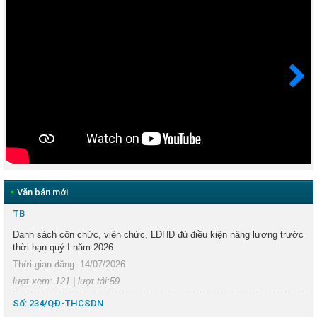
Next
•
Văn bản mới
TB
Danh sách côn chức, viên chức, LĐHĐ đủ điều kiện nâng lương trước
thời hạn quý I năm 2026
Thời gian đăng: 14/07/2026
lượt xem: 121 | lượt tải:59
Số: 234/QĐ-THCSDN