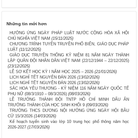
Những tin mới hơn
HƯỞNG ỨNG NGÀY PHÁP LUẬT NƯỚC CỘNG HÒA XÃ HỘI
CHỦ NGHĨA VIỆT NAM
(15/11/2025)
CHƯƠNG TRÌNH TUYÊN TRUYỀN PHỔ BIẾN, GIÁO DỤC PHÁP
LUẬT
(11/12/2025)
GIÁO DỤC TRUYỀN THỐNG KỶ NIỆM 81 NĂM NGÀY THÀNH
LẬP QUÂN ĐỘI NHÂN DÂN VIỆT NAM (22/12/1944 – 22/12/2025)
(23/12/2025)
LỄ SƠ KẾT HỌC KỲ I NĂM HỌC 2025 – 2026
(21/01/2026)
LỊCH NGHỈ TẾT NGUYÊN ĐÁN 2026
(13/02/2026)
LỊCH NGHỈ TẾT NGUYÊN ĐÁN 2026
(13/02/2026)
SẮC HOA YÊU THƯƠNG - KỶ NIỆM 116 NĂM NGÀY QUỐC TẾ
PHỤ NỮ (08/3/1910 – 08/3/2026)
(08/03/2026)
LỄ TRƯỞNG THÀNH ĐỘI TNTP HỒ CHÍ MINH DẤU ẤN
TRƯỞNG THÀNH CỦA HỌC SINH KHỐI 9
(09/03/2026)
TRƯỜNG THCS DƯƠNG NỘI HƯỞNG ỨNG NGÀY HỘI BẦU
CỬ 15/3/2026
(14/03/2026)
Kế hoạch tuyển sinh vào lớp 10 trung học phổ thông năm học
2026-2027
(17/03/2026)