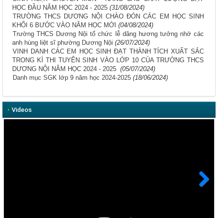
HỌC ĐẦU NĂM HỌC 2024 - 2025
(31/08/2024)
TRƯỜNG THCS DƯƠNG NỘI CHÀO ĐÓN CÁC EM HỌC SINH
KHỐI 6 BƯỚC VÀO NĂM HỌC MỚI
(04/08/2024)
Trường THCS Dương Nội tổ chức lễ dâng hương tưởng nhớ các
anh hùng liệt sĩ phường Dương Nội
(26/07/2024)
VINH DANH CÁC EM HỌC SINH ĐẠT THÀNH TÍCH XUẤT SẮC
TRONG KÌ THI TUYỂN SINH VÀO LỚP 10 CỦA TRƯỜNG THCS
DƯƠNG NỘI NĂM HỌC 2024 - 2025
(05/07/2024)
Danh mục SGK lớp 9 năm học 2024-2025
(18/06/2024)
•
Videos
Next