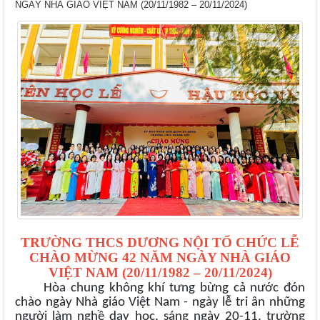
NGÀY NHÀ GIÁO VIỆT NAM (20/11/1982 – 20/11/2024)
TRƯỜNG THCS DƯƠNG NỘI TỔ CHỨC LỄ
CHÀO MỪNG 42 NĂM NGÀY NHÀ GIÁO
VIỆT NAM (20/11/1982 – 20/11/2024)
Hòa chung không khí tưng bừng cả nước đón
chào ngày Nhà giáo Việt Nam - ngày lễ tri ân những
người làm nghề dạy học, sáng ngày 20-11, trường