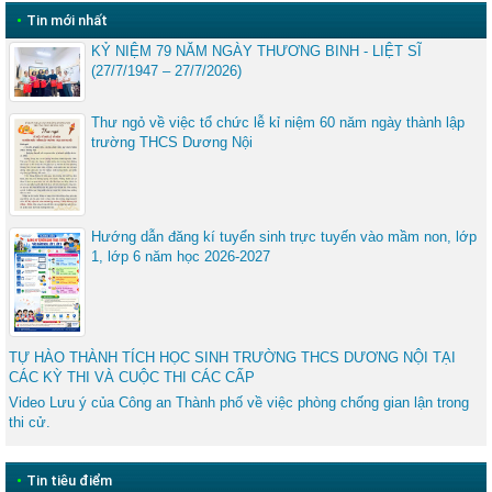
•
Tin mới nhất
KỶ NIỆM 79 NĂM NGÀY THƯƠNG BINH - LIỆT SĨ
(27/7/1947 – 27/7/2026)
Thư ngỏ về việc tổ chức lễ kỉ niệm 60 năm ngày thành lập
trường THCS Dương Nội
Hướng dẫn đăng kí tuyển sinh trực tuyến vào mầm non, lớp
1, lớp 6 năm học 2026-2027
TỰ HÀO THÀNH TÍCH HỌC SINH TRƯỜNG THCS DƯƠNG NỘI TẠI
CÁC KỲ THI VÀ CUỘC THI CÁC CẤP
Video Lưu ý của Công an Thành phố về việc phòng chống gian lận trong
thi cử.
•
Tin tiêu điểm