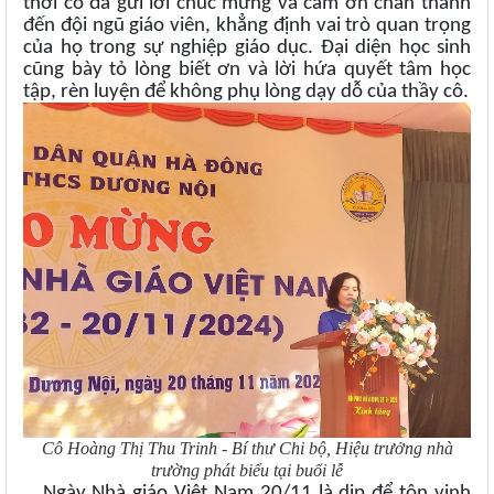
thời cô đã gửi lời chúc mừng và cảm ơn chân thành
đến đội ngũ giáo viên, khẳng định vai trò quan trọng
của họ trong sự nghiệp giáo dục. Đại diện học sinh
cũng bày tỏ lòng biết ơn và lời hứa quyết tâm học
tập, rèn luyện để không phụ lòng dạy dỗ của thầy cô.
Cô Hoàng Thị Thu Trinh - Bí thư Chi bộ
,
Hiệu trưởng nhà
trường phát biểu tại buổi lễ
Ngày Nhà giáo Việt Nam 20/11 là dịp để tôn vinh