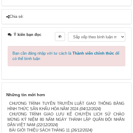
Chia sẻ:
Ý kiến bạn đọc
Bạn cần đăng nhập với tư cách là
Thành viên chính thức
để
có thể bình luận
Những tin mới hơn
CHƯƠNG TRÌNH TUYÊN TRUYỀN LUẬT GIAO THÔNG BẰNG
HÌNH THỨC SÂN KHẤU HÓA NĂM 2024
(04/12/2024)
CHƯƠNG TRÌNH GIAO LƯU KỂ CHUYỆN LỊCH SỬ CHÀO
MỪNG KỶ NIỆM 80 NĂM NGÀY THÀNH LẬP QUÂN ĐỘI NHÂN
DÂN VIỆT NAM
(22/12/2024)
BÀI GIỚI THIỆU SÁCH THÁNG 11
(26/12/2024)