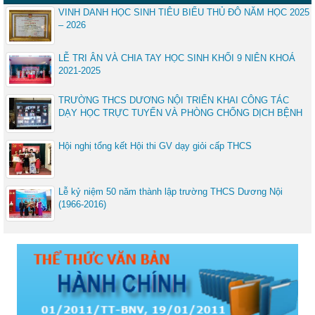
VINH DANH HỌC SINH TIÊU BIỂU THỦ ĐÔ NĂM HỌC 2025
– 2026
LỄ TRI ÂN VÀ CHIA TAY HỌC SINH KHỐI 9 NIÊN KHOÁ
2021-2025
TRƯỜNG THCS DƯƠNG NỘI TRIỂN KHAI CÔNG TÁC
DẠY HỌC TRỰC TUYẾN VÀ PHÒNG CHỐNG DỊCH BỆNH
Hội nghị tổng kết Hội thi GV dạy giỏi cấp THCS
Lễ kỷ niệm 50 năm thành lập trường THCS Dương Nội
(1966-2016)