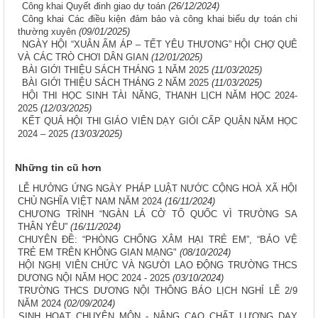
​​Công khai Quyết đinh giao dự toán
(26/12/2024)
Công khai Các điều kiện đảm bảo và công khai biểu dự toán chi
thường xuyên
(09/01/2025)
NGÀY HỘI “XUÂN ẤM ÁP – TẾT YÊU THƯƠNG” HỘI CHỢ QUÊ
VÀ CÁC TRÒ CHƠI DÂN GIAN
(12/01/2025)
BÀI GIỚI THIỆU SÁCH THÁNG 1 NĂM 2025
(11/03/2025)
BÀI GIỚI THIỆU SÁCH THÁNG 2 NĂM 2025
(11/03/2025)
HỘI THI HỌC SINH TÀI NĂNG, THANH LỊCH NĂM HỌC 2024-
2025
(12/03/2025)
KẾT QUẢ HỘI THI GIÁO VIÊN DẠY GIỎI CẤP QUẬN NĂM HỌC
2024 – 2025
(13/03/2025)
Những tin cũ hơn
LỄ HƯỞNG ỨNG NGÀY PHÁP LUẬT NƯỚC CỘNG HOÀ XÃ HỘI
CHỦ NGHĨA VIỆT NAM NĂM 2024
(16/11/2024)
CHƯƠNG TRÌNH “NGÀN LÁ CỜ TỔ QUỐC VÌ TRƯỜNG SA
THÂN YÊU”
(16/11/2024)
CHUYÊN ĐỀ: “PHÒNG CHỐNG XÂM HẠI TRẺ EM”, “BẢO VỆ
TRẺ EM TRÊN KHÔNG GIAN MẠNG"
(08/10/2024)
HỘI NGHỊ VIÊN CHỨC VÀ NGƯỜI LAO ĐỘNG TRƯỜNG THCS
DƯƠNG NỘI NĂM HỌC 2024 - 2025
(03/10/2024)
​​TRƯỜNG THCS DƯƠNG NỘI THÔNG BÁO LỊCH NGHỈ LỄ 2/9
NĂM 2024
(02/09/2024)
SINH HOẠT CHUYÊN MÔN - NÂNG CAO CHẤT LƯỢNG DẠY