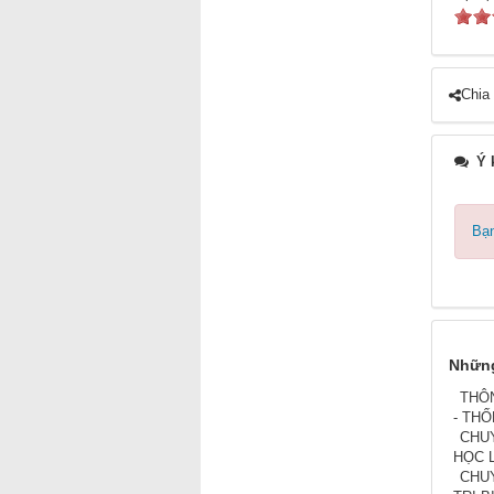
Chia
Ý 
Bạn
Những
THÔ
- TH
CHUY
HỌC L
CHUY