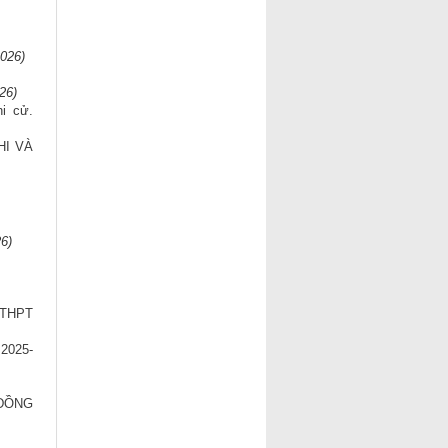
2026)
26)
i cử.
HI VÀ
26)
THPT
2025-
ĐỒNG