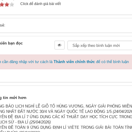
Click để đánh giá bài viết
 sẻ:
kiến bạn đọc
 cần đăng nhập với tư cách là
Thành viên chính thức
để có thể bình luận
 tin mới hơn
NG BÁO LỊCH NGHỈ LỄ GIỖ TỔ HÙNG VƯƠNG, NGÀY GIẢI PHÓNG MIỀ
ỐNG NHẤT ĐẤT NƯỚC 30/4 VÀ NGÀY QUỐC TẾ LAO ĐỘNG 1/5
(24/04/202
ÊN ĐỀ ĐỊA LÍ 7 ỨNG DỤNG CÁC KĨ THUẬT DẠY HỌC TÍCH CỰC TRON
ỊCH SỬ - ĐỊA LÍ
(25/04/2026)
ÊN ĐỀ TOÁN 9 ỨNG DỤNG ĐỊNH LÍ VIÈTE TRONG GIẢI BÀI TOÁN TÍN