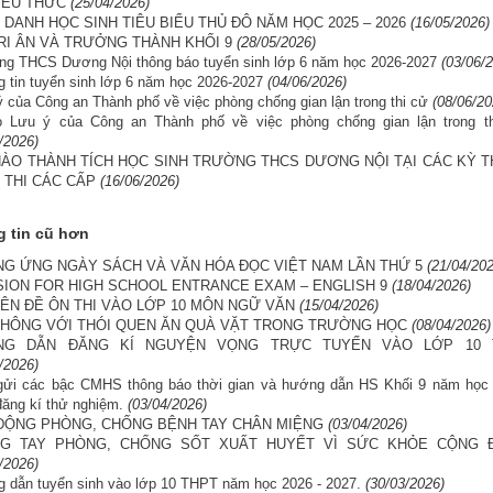
BIỂU THỨC
(25/04/2026)
 DANH HỌC SINH TIÊU BIỂU THỦ ĐÔ NĂM HỌC 2025 – 2026
(16/05/2026)
RI ÂN VÀ TRƯỞNG THÀNH KHỐI 9
(28/05/2026)
ng THCS Dương Nội thông báo tuyển sinh lớp 6 năm học 2026-2027
(03/06/
 tin tuyển sinh lớp 6 năm học 2026-2027
(04/06/2026)
 của Công an Thành phố về việc phòng chống gian lận trong thi cử
(08/06/20
o Lưu ý của Công an Thành phố về việc phòng chống gian lận trong th
/2026)
HÀO THÀNH TÍCH HỌC SINH TRƯỜNG THCS DƯƠNG NỘI TẠI CÁC KỲ T
 THI CÁC CẤP
(16/06/2026)
 tin cũ hơn
G ỨNG NGÀY SÁCH VÀ VĂN HÓA ĐỌC VIỆT NAM LẦN THỨ 5
(21/04/20
SION FOR HIGH SCHOOL ENTRANCE EXAM – ENGLISH 9
(18/04/2026)
ÊN ĐỀ ÔN THI VÀO LỚP 10 MÔN NGỮ VĂN
(15/04/2026)
KHÔNG VỚI THÓI QUEN ĂN QUÀ VẶT TRONG TRƯỜNG HỌC
(08/04/2026)
NG DẪN ĐĂNG KÍ NGUYỆN VỌNG TRỰC TUYẾN VÀO LỚP 10 
/2026)
gửi các bậc CMHS thông báo thời gian và hướng dẫn HS Khối 9 năm học 
đăng kí thử nghiệm.
(03/04/2026)
ĐỘNG PHÒNG, CHỐNG BỆNH TAY CHÂN MIỆNG
(03/04/2026)
G TAY PHÒNG, CHỐNG SỐT XUẤT HUYẾT VÌ SỨC KHỎE CỘNG 
/2026)
 dẫn tuyển sinh vào lớp 10 THPT năm học 2026 - 2027.
(30/03/2026)