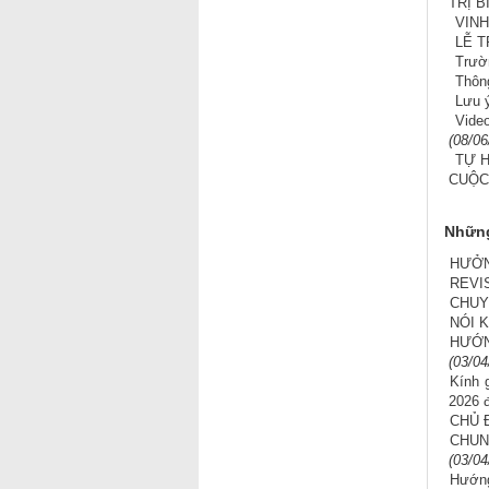
TRỊ 
VINH
LỄ T
Trườ
Thông
Lưu ý
Vide
(08/06
TỰ 
CUỘC
Những
HƯỞN
REVI
CHUY
NÓI 
HƯỚ
(03/04
Kính 
2026 
CHỦ 
CHUN
(03/04
Hướng