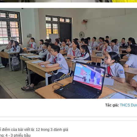
Tác giả:
THCS Dươ
 điểm của bài viết là: 12 trong 3 đánh giá
ng:
4
-
3
phiếu bầu