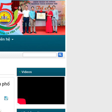
iên hệ
•
Videos
n phổ