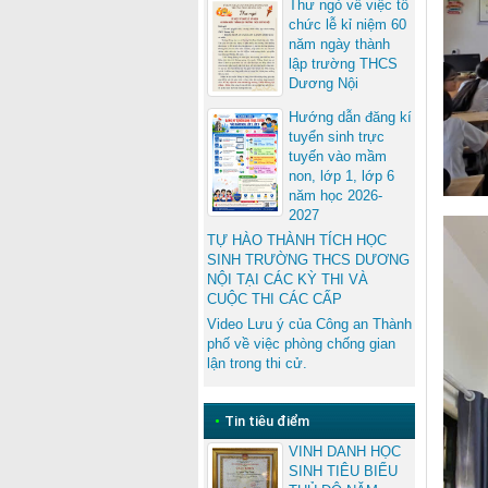
Thư ngỏ về việc tổ
chức lễ kỉ niệm 60
năm ngày thành
lập trường THCS
Dương Nội
Hướng dẫn đăng kí
tuyển sinh trực
tuyến vào mầm
non, lớp 1, lớp 6
năm học 2026-
2027
TỰ HÀO THÀNH TÍCH HỌC
SINH TRƯỜNG THCS DƯƠNG
NỘI TẠI CÁC KỲ THI VÀ
CUỘC THI CÁC CẤP
Video Lưu ý của Công an Thành
phố về việc phòng chống gian
lận trong thi cử.
•
Tin tiêu điểm
VINH DANH HỌC
SINH TIÊU BIỂU