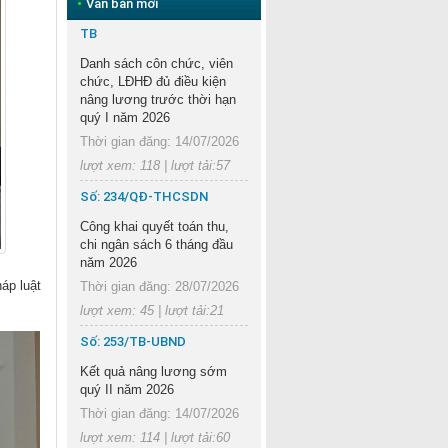
•
Văn bản mới
TB
Danh sách côn chức, viên
chức, LĐHĐ đủ điều kiện
nâng lương trước thời hạn
quý I năm 2026
Thời gian đăng: 14/07/2026
lượt xem: 118 | lượt tải:57
Số: 234/QĐ-THCSDN
Công khai quyết toán thu,
chi ngân sách 6 tháng đầu
năm 2026
áp luật
Thời gian đăng: 28/07/2026
lượt xem: 45 | lượt tải:21
Số: 253/TB-UBND
Kết quả nâng lương sớm
quý II năm 2026
Thời gian đăng: 14/07/2026
lượt xem: 114 | lượt tải:60