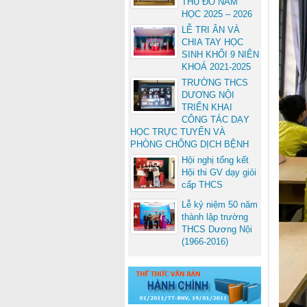
THỦ ĐÔ NĂM
HỌC 2025 – 2026
LỄ TRI ÂN VÀ
CHIA TAY HỌC
SINH KHỐI 9 NIÊN
KHOÁ 2021-2025
TRƯỜNG THCS
DƯƠNG NỘI
TRIỂN KHAI
CÔNG TÁC DẠY
HỌC TRỰC TUYẾN VÀ
PHÒNG CHỐNG DỊCH BỆNH
Hội nghị tổng kết
Hội thi GV dạy giỏi
cấp THCS
Lễ kỷ niệm 50 năm
thành lập trường
THCS Dương Nội
(1966-2016)