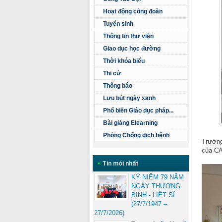
Hoạt động công đoàn
Tuyển sinh
Thông tin thư viện
Giao dục học đường
Thời khóa biểu
Thi cử
Thông báo
Lưu bút ngày xanh
Phổ biến Giáo dục pháp...
Bài giảng Elearning
Phòng Chống dịch bệnh
Trường
của CA
•
Tin mới nhất
KỶ NIỆM 79 NĂM
NGÀY THƯƠNG
BINH - LIỆT SĨ
(27/7/1947 –
27/7/2026)