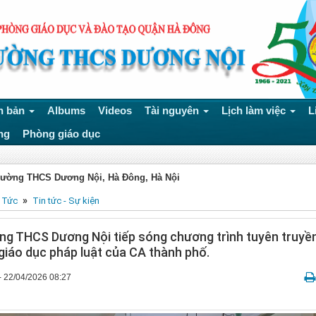
n bản
Albums
Videos
Tài nguyên
Lịch làm việc
L
ng
Phòng giáo dục
rường THCS Dương Nội, Hà Đông, Hà Nội
»
 Tức
Tin tức - Sự kiện
ng THCS Dương Nội tiếp sóng chương trình tuyên truyề
 giáo dục pháp luật của CA thành phố.
- 22/04/2026 08:27