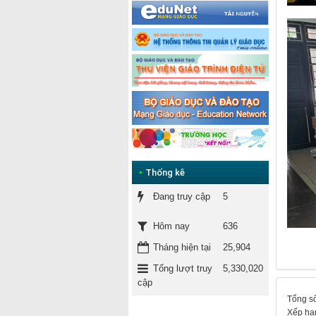
•
Thống kê
Đang truy cập
5
636
Hôm nay
Tháng hiện tại
25,904
Tổng lượt truy
5,330,020
cập
Tổng số
Xếp hạ