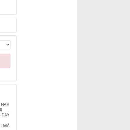
N NAM
6)
G DẠY
H GIÁ