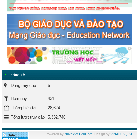
•
Thống kê
Đang truy cập
6
431
Hôm nay
Tháng hiện tại
28,624
Tổng lượt truy cập
5,332,740
Powered by
NukeViet EduGate
. Design by
VINADES.,JSC
.