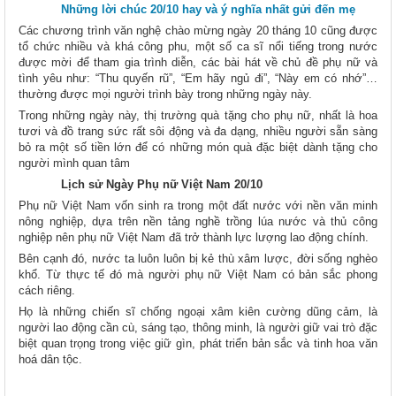
Những lời chúc 20/10 hay và ý nghĩa nhất gửi đến mẹ
Các chương trình văn nghệ chào mừng ngày 20 tháng 10 cũng được
tổ chức nhiều và khá công phu, một số ca sĩ nổi tiếng trong nước
được mời để tham gia trình diễn, các bài hát về chủ đề phụ nữ và
tình yêu như: “Thu quyến rũ”, “Em hãy ngủ đi”, “Này em có nhớ”…
thường được mọi người trình bày trong những ngày này.
Trong những ngày này, thị trường quà tặng cho phụ nữ, nhất là hoa
tươi và đồ trang sức rất sôi động và đa dạng, nhiều người sẵn sàng
bỏ ra một số tiền lớn để có những món quà đặc biệt dành tặng cho
người mình quan tâm
Lịch sử Ngày Phụ nữ Việt Nam 20/10
Phụ nữ Việt Nam vốn sinh ra trong một đất nước với nền văn minh
nông nghiệp, dựa trên nền tảng nghề trồng lúa nước và thủ công
nghiệp nên phụ nữ Việt Nam đã trở thành lực lượng lao động chính.
Bên cạnh đó, nước ta luôn luôn bị kẻ thù xâm lược, đời sống nghèo
khổ. Từ thực tế đó mà người phụ nữ Việt Nam có bản sắc phong
cách riêng.
Họ là những chiến sĩ chống ngoại xâm kiên cường dũng cảm, là
người lao động cần cù, sáng tạo, thông minh, là người giữ vai trò đặc
biệt quan trọng trong việc giữ gìn, phát triển bản sắc và tinh hoa văn
hoá dân tộc.