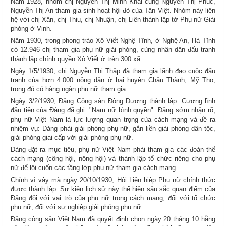
Năm 1928, nhóm chị Nguyễn Thị Minh Khai cùng Nguyễn Thị Phúc,
Nguyễn Thị An tham gia sinh hoạt hội đỏ của Tân Việt. Nhóm này liên
hệ với chị Xân, chị Thiu, chị Nhuận, chị Liên thành lập tờ Phụ nữ Giải
phóng ở Vinh.
Năm 1930, trong phong trào Xô Viết Nghệ Tĩnh, ở Nghệ An, Hà Tĩnh
có 12.946 chị tham gia phụ nữ giải phóng, cùng nhân dân đấu tranh
thành lập chính quyền Xô Viết ở trên 300 xã.
Ngày 1/5/1930, chị Nguyễn Thị Thập đã tham gia lãnh đạo cuộc đấu
tranh của hơn 4.000 nông dân ở hai huyện Châu Thành, Mỹ Tho,
trong đó có hàng ngàn phụ nữ tham gia.
Ngày 3/2/1930, Đảng Cộng sản Đông Dương thành lập. Cương lĩnh
đầu tiên của Đảng đã ghi: "Nam nữ bình quyền". Đảng sớm nhận rõ,
phụ nữ Việt Nam là lực lượng quan trọng của cách mạng và đề ra
nhiệm vụ: Đảng phải giải phóng phụ nữ, gắn liền giải phóng dân tộc,
giải phóng giai cấp với giải phóng phụ nữ.
Đảng đặt ra mục tiêu, phụ nữ Việt Nam phải tham gia các đoàn thể
cách mạng (công hội, nông hội) và thành lập tổ chức riêng cho phụ
nữ để lôi cuốn các tầng lớp phụ nữ tham gia cách mạng.
Chính vì vậy mà ngày 20/10/1930, Hội Liên hiệp Phụ nữ chính thức
được thành lập. Sự kiện lịch sử này thể hiện sâu sắc quan điểm của
Đảng đối với vai trò của phụ nữ trong cách mạng, đối với tổ chức
phụ nữ, đối với sự nghiệp giải phóng phụ nữ.
Đảng cộng sản Việt Nam đã quyết định chọn ngày 20 tháng 10 hằng