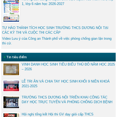
1, lớp 6 năm học 2026-2027
TỰ HÀO THÀNH TÍCH HỌC SINH TRƯỜNG THCS DƯƠNG NỘI TẠI
CÁC KỲ THI VÀ CUỘC THI CÁC CẤP
Video Lưu ý của Công an Thành phố về việc phòng chống gian lận trong
thi cử.
•
Tin tiêu điểm
VINH DANH HỌC SINH TIÊU BIỂU THỦ ĐÔ NĂM HỌC 2025
– 2026
LỄ TRI ÂN VÀ CHIA TAY HỌC SINH KHỐI 9 NIÊN KHOÁ
2021-2025
TRƯỜNG THCS DƯƠNG NỘI TRIỂN KHAI CÔNG TÁC
DẠY HỌC TRỰC TUYẾN VÀ PHÒNG CHỐNG DỊCH BỆNH
Hội nghị tổng kết Hội thi GV dạy giỏi cấp THCS