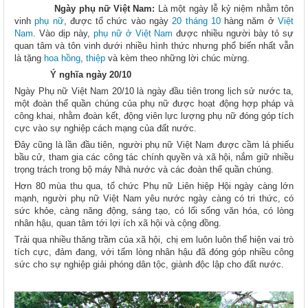
Ngày phụ nữ Việt Nam
:
Là một ngày lễ kỷ niệm nhằm tôn
vinh
phụ nữ
, được tổ chức vào ngày
20 tháng 10
hàng năm ở
Việt
Nam
. Vào dịp này,
phụ nữ ở Việt Nam
được nhiều người bày tỏ sự
quan tâm và tôn vinh dưới nhiều hình thức nhưng phổ biến nhất vẫn
là tặng
hoa hồng
,
thiệp
và kèm theo những lời chúc mừng.
Ý nghĩa ngày 20/10
Ngày Phụ nữ Việt Nam 20/10 là ngày đầu tiên trong lịch sử nước ta,
một đoàn thể quần chúng của phụ nữ được hoạt động hợp pháp và
công khai, nhằm đoàn kết, động viên lực lượng phụ nữ đóng góp tích
cực vào sự nghiệp cách mạng của đất nước.
Đây cũng là lần đầu tiên, người phụ nữ Việt Nam được cầm lá phiếu
bầu cử, tham gia các công tác chính quyền và xã hội, nắm giữ nhiều
trọng trách trong bộ máy Nhà nước và các đoàn thể quần chúng.
Hơn 80 mùa thu qua, tổ chức Phụ nữ Liên hiệp Hội ngày càng lớn
mạnh, người phụ nữ Việt Nam yêu nước ngày càng có tri thức, có
sức khỏe, càng năng động, sáng tạo, có lối sống văn hóa, có lòng
nhân hậu, quan tâm tới lợi ích xã hội và cộng đồng.
Trải qua nhiều thăng trầm của xã hội, chị em luôn luôn thể hiện vai trò
tích cực, đảm đang, với tấm lòng nhân hậu đã đóng góp nhiều công
sức cho sự nghiệp giải phóng dân tộc, giành độc lập cho đất nước.