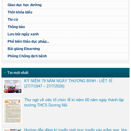
Giao dục học đường
Thời khóa biểu
Thi cử
Thông báo
Lưu bút ngày xanh
Phổ biến Giáo dục pháp...
Bài giảng Elearning
Phòng Chống dịch bệnh
•
Tin mới nhất
KỶ NIỆM 79 NĂM NGÀY THƯƠNG BINH - LIỆT SĨ
(27/7/1947 – 27/7/2026)
Thư ngỏ về việc tổ chức lễ kỉ niệm 60 năm ngày thành lập
trường THCS Dương Nội
Hướng dẫn đăng kí tuyển sinh trực tuyến vào mầm non, lớp