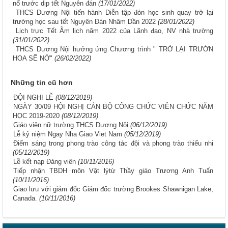
nổ trước dịp tết Nguyên đán
(17/01/2022)
THCS Dương Nội tiến hành Diễn tập đón học sinh quay trở lại
trường học sau tết Nguyên Đán Nhâm Dần 2022
(28/01/2022)
Lịch trực Tết Âm lịch năm 2022 của Lãnh đạo, NV nhà trường
(31/01/2022)
THCS Dương Nội hưởng ứng Chương trình " TRỞ LẠI TRƯỜN
HOA SẼ NỞ"
(26/02/2022)
Những tin cũ hơn
ĐỘI NGHI LỄ
(08/12/2019)
NGÀY 30/09 HỘI NGHỊ CÁN BỘ CÔNG CHỨC VIÊN CHỨC NĂM
HỌC 2019-2020
(08/12/2019)
Giáo viên nữ trường THCS Dương Nội
(06/12/2019)
Lễ kỷ niệm Ngay Nha Giao Viet Nam
(05/12/2019)
Điểm sáng trong phong trào công tác đội và phong trào thiếu nhi
(05/12/2019)
Lễ kết nạp Đảng viên
(10/11/2016)
Tiếp nhận TBDH môn Vật lýtừ Thầy giáo Trương Anh Tuấn
(10/11/2016)
Giao lưu với giám đốc Giám đốc trường Brookes Shawnigan Lake,
Canada.
(10/11/2016)