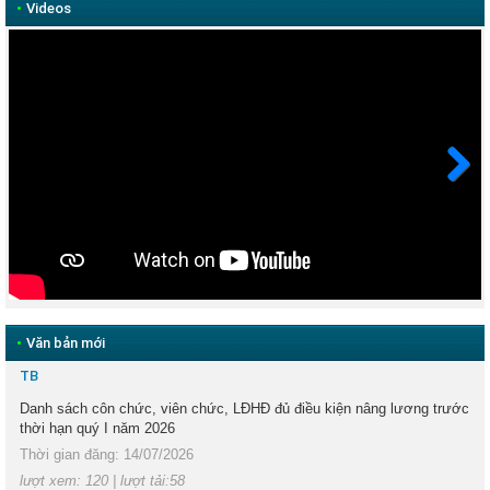
•
Videos
Next
•
Văn bản mới
TB
Danh sách côn chức, viên chức, LĐHĐ đủ điều kiện nâng lương trước
thời hạn quý I năm 2026
Thời gian đăng: 14/07/2026
lượt xem: 120 | lượt tải:58