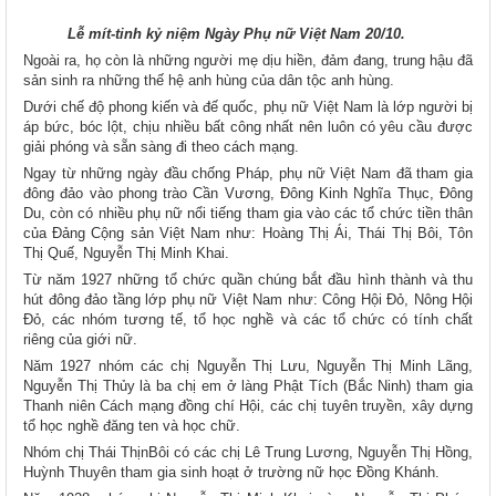
Lễ mít-tinh kỷ niệm Ngày Phụ nữ Việt Nam 20/10.
Ngoài ra, họ còn là những người mẹ dịu hiền, đảm đang, trung hậu đã
sản sinh ra những thế hệ anh hùng của dân tộc anh hùng.
Dưới chế độ phong kiến và đế quốc, phụ nữ Việt Nam là lớp người bị
áp bức, bóc lột, chịu nhiều bất công nhất nên luôn có yêu cầu được
giải phóng và sẵn sàng đi theo cách mạng.
Ngay từ những ngày đầu chống Pháp, phụ nữ Việt Nam đã tham gia
đông đảo vào phong trào Cần Vương, Đông Kinh Nghĩa Thục, Đông
Du, còn có nhiều phụ nữ nổi tiếng tham gia vào các tổ chức tiền thân
của Đảng Cộng sản Việt Nam như: Hoàng Thị Ái, Thái Thị Bôi, Tôn
Thị Quế, Nguyễn Thị Minh Khai.
Từ năm 1927 những tổ chức quần chúng bắt đầu hình thành và thu
hút đông đảo tầng lớp phụ nữ Việt Nam như: Công Hội Đỏ, Nông Hội
Đỏ, các nhóm tương tế, tổ học nghề và các tổ chức có tính chất
riêng của giới nữ.
Năm 1927 nhóm các chị Nguyễn Thị Lưu, Nguyễn Thị Minh Lãng,
Nguyễn Thị Thủy là ba chị em ở làng Phật Tích (Bắc Ninh) tham gia
Thanh niên Cách mạng đồng chí Hội, các chị tuyên truyền, xây dựng
tổ học nghề đăng ten và học chữ.
Nhóm chị Thái ThịnBôi có các chị Lê Trung Lương, Nguyễn Thị Hồng,
Huỳnh Thuyên tham gia sinh hoạt ở trường nữ học Đồng Khánh.