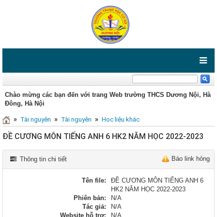
Chào mừng các bạn đến với trang Web trường THCS Dương Nội, Hà
Đông, Hà Nội
»
»
»
Tài nguyên
Tài nguyên
Học liệu khác
ĐỀ CƯƠNG MÔN TIẾNG ANH 6 HK2 NĂM HỌC 2022-2023
Báo link hỏng
Thông tin chi tiết
Tên file:
ĐỀ CƯƠNG MÔN TIẾNG ANH 6
HK2 NĂM HỌC 2022-2023
Phiên bản:
N/A
Tác giả:
N/A
Website hỗ trợ:
N/A