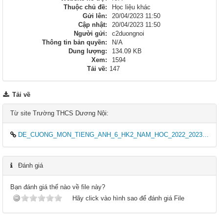
Thuộc chủ đề:
Học liệu khác
Gửi lên:
20/04/2023 11:50
Cập nhật:
20/04/2023 11:50
Người gửi:
c2duongnoi
Thông tin bản quyền:
N/A
Dung lượng:
134.09 KB
Xem:
1594
Tải về:
147
Tải về
Từ site Trường THCS Dương Nội:
DE_CUONG_MON_TIENG_ANH_6_HK2_NAM_HOC_2022_2023.docx
Đánh giá
Bạn đánh giá thế nào về file này?
Hãy click vào hình sao để đánh giá File