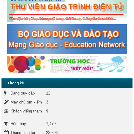
•
Thống kê
Đang truy cập
12
Máy chủ tìm kiếm
3
Khách viếng thăm
9
1,479
Hôm nay
Tháng hiện tại
23,694