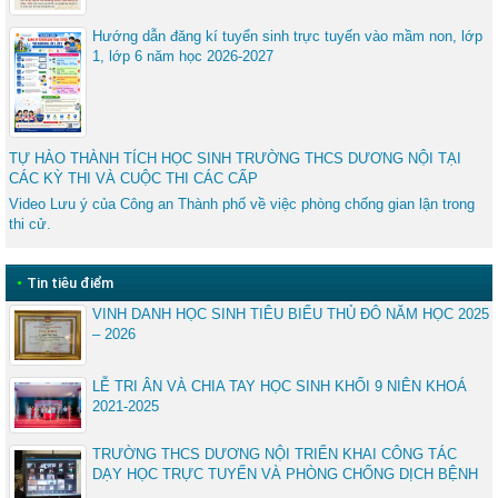
Hướng dẫn đăng kí tuyển sinh trực tuyến vào mầm non, lớp
1, lớp 6 năm học 2026-2027
TỰ HÀO THÀNH TÍCH HỌC SINH TRƯỜNG THCS DƯƠNG NỘI TẠI
CÁC KỲ THI VÀ CUỘC THI CÁC CẤP
Video Lưu ý của Công an Thành phố về việc phòng chống gian lận trong
thi cử.
•
Tin tiêu điểm
VINH DANH HỌC SINH TIÊU BIỂU THỦ ĐÔ NĂM HỌC 2025
– 2026
LỄ TRI ÂN VÀ CHIA TAY HỌC SINH KHỐI 9 NIÊN KHOÁ
2021-2025
TRƯỜNG THCS DƯƠNG NỘI TRIỂN KHAI CÔNG TÁC
DẠY HỌC TRỰC TUYẾN VÀ PHÒNG CHỐNG DỊCH BỆNH