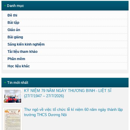
•
Danh mục
Đề thi
Bài tập
Giáo án
Bài giảng
Sáng kiến kinh nghiệm
Tài liệu tham khảo
Phần mềm
Học liệu khác
•
Tin mới nhất
KỶ NIỆM 79 NĂM NGÀY THƯƠNG BINH - LIỆT SĨ
(27/7/1947 – 27/7/2026)
Thư ngỏ về việc tổ chức lễ kỉ niệm 60 năm ngày thành lập
trường THCS Dương Nội